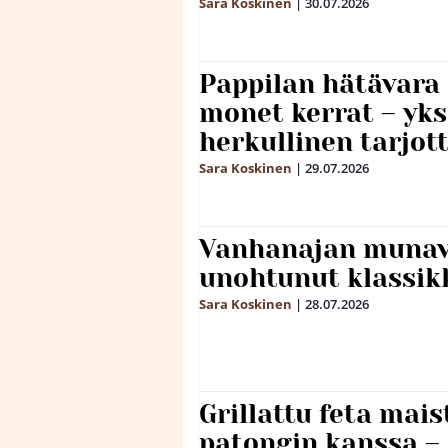
Sara Koskinen
|
30.07.2026
Pappilan hätävara
monet kerrat – yks
herkullinen tarjot
Sara Koskinen
|
29.07.2026
Vanhanajan munave
unohtunut klassikk
Sara Koskinen
|
28.07.2026
Grillattu feta mais
patongin kanssa –