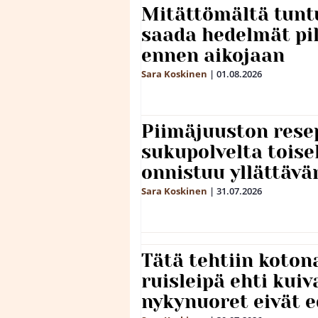
Mitättömältä tuntu
saada hedelmät p
ennen aikojaan
Sara Koskinen
|
01.08.2026
Piimäjuuston resep
sukupolvelta toise
onnistuu yllättävä
Sara Koskinen
|
31.07.2026
Tätä tehtiin koto
ruisleipä ehti kuiv
nykynuoret eivät 