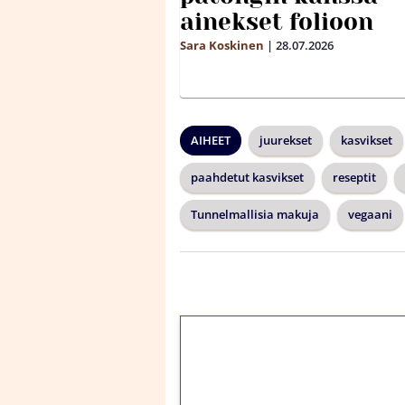
ainekset folioon
Sara Koskinen
|
28.07.2026
AIHEET
juurekset
kasvikset
paahdetut kasvikset
reseptit
Tunnelmallisia makuja
vegaani
1€ = 10€ arvosta 
kierrätystä!