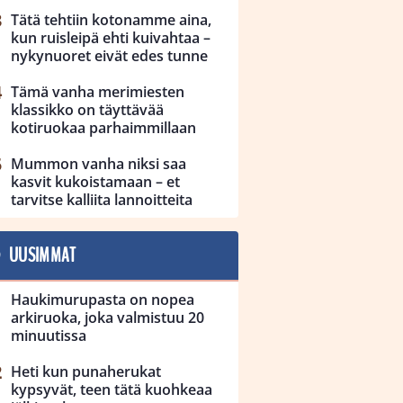
Tätä tehtiin kotonamme aina,
kun ruisleipä ehti kuivahtaa –
nykynuoret eivät edes tunne
Tämä vanha merimiesten
klassikko on täyttävää
kotiruokaa parhaimmillaan
Mummon vanha niksi saa
kasvit kukoistamaan – et
tarvitse kalliita lannoitteita
UUSIMMAT
Haukimurupasta on nopea
arkiruoka, joka valmistuu 20
minuutissa
Heti kun punaherukat
kypsyvät, teen tätä kuohkeaa