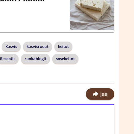
Kasvis
kasvisruoat
keitot
Reseptit
ruokablogit
sosekeitot
Jaa
ilmaiskierroksia ilman