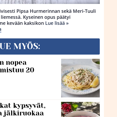
tiivisesti Pipsa Hurmerinnan sekä Meri-Tuuli
 liemessä. Kyseinen opus päätyi
iime kevään kaksikon
Lue lisää »
a
UE MYÖS:
n nopea
lmistuu 20
kat kypsyvät,
a jälkiruokaa