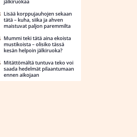
jälkiruokaa
Lisää korppujauhojen sekaan
tätä – kuha, siika ja ahven
maistuvat paljon paremmilta
Mummi teki tätä aina ekoista
mustikoista – olisiko tässä
kesän helpoin jälkiruoka?
Mitättömältä tuntuva teko voi
saada hedelmät pilaantumaan
ennen aikojaan