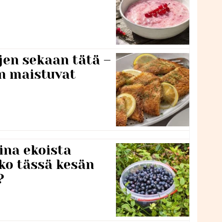
jen sekaan tätä –
en maistuvat
ina ekoista
iko tässä kesän
?