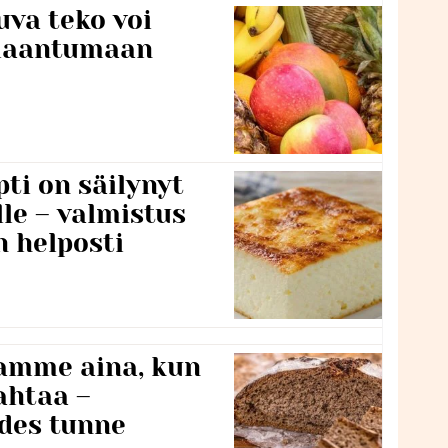
va teko voi
ilaantumaan
ti on säilynyt
lle – valmistus
n helposti
namme aina, kun
ahtaa –
edes tunne