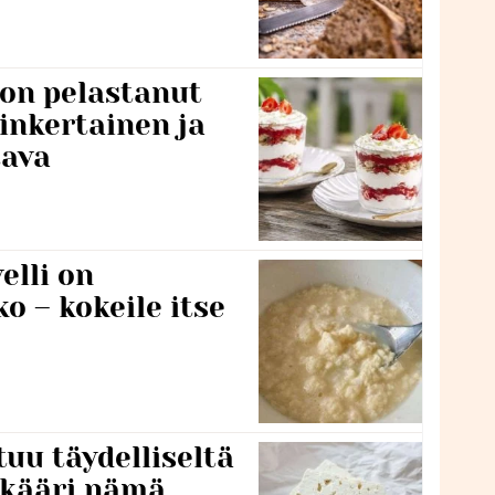
 on pelastanut
inkertainen ja
tava
lli on
o – kokeile itse
tuu täydelliseltä
 kääri nämä