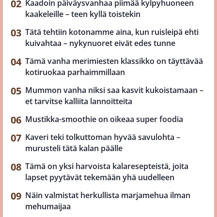
Kaadoin päiväysvanhaa piimää kylpyhuoneen
kaakeleille – teen kyllä toistekin
Tätä tehtiin kotonamme aina, kun ruisleipä ehti
kuivahtaa – nykynuoret eivät edes tunne
Tämä vanha merimiesten klassikko on täyttävää
kotiruokaa parhaimmillaan
Mummon vanha niksi saa kasvit kukoistamaan –
et tarvitse kalliita lannoitteita
Mustikka-smoothie on oikeaa super foodia
Kaveri teki tolkuttoman hyvää savulohta –
murusteli tätä kalan päälle
Tämä on yksi harvoista kalaresepteistä, joita
lapset pyytävät tekemään yhä uudelleen
Näin valmistat herkullista marjamehua ilman
mehumaijaa