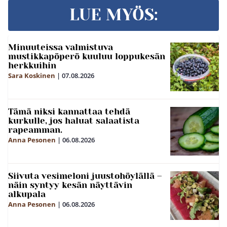
LUE MYÖS:
Minuuteissa valmistuva
mustikkapöperö kuuluu loppukesän
herkkuihin
Sara Koskinen
|
07.08.2026
Tämä niksi kannattaa tehdä
kurkulle, jos haluat salaatista
rapeamman.
Anna Pesonen
|
06.08.2026
Siivuta vesimeloni juustohöylällä –
näin syntyy kesän näyttävin
alkupala
Anna Pesonen
|
06.08.2026