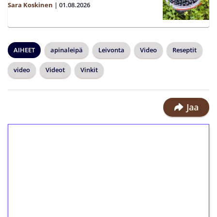
Sara Koskinen
|
01.08.2026
AIHEET
apinaleipä
Leivonta
Video
Reseptit
video
Videot
Vinkit
Jaa
1€ = 10€ arvosta
ilmaiskierroksia ilman
kierrätystä!
Talleta 1€
Saat heti 50 ilmaiskierrosta Tuohi