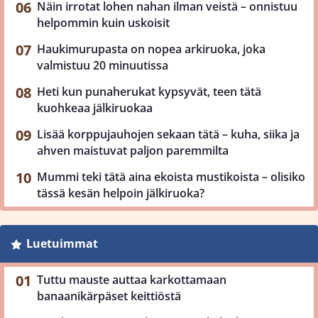
Näin irrotat lohen nahan ilman veistä – onnistuu
helpommin kuin uskoisit
Haukimurupasta on nopea arkiruoka, joka
valmistuu 20 minuutissa
Heti kun punaherukat kypsyvät, teen tätä
kuohkeaa jälkiruokaa
Lisää korppujauhojen sekaan tätä – kuha, siika ja
ahven maistuvat paljon paremmilta
Mummi teki tätä aina ekoista mustikoista – olisiko
tässä kesän helpoin jälkiruoka?
Luetuimmat
Tuttu mauste auttaa karkottamaan
banaanikärpäset keittiöstä