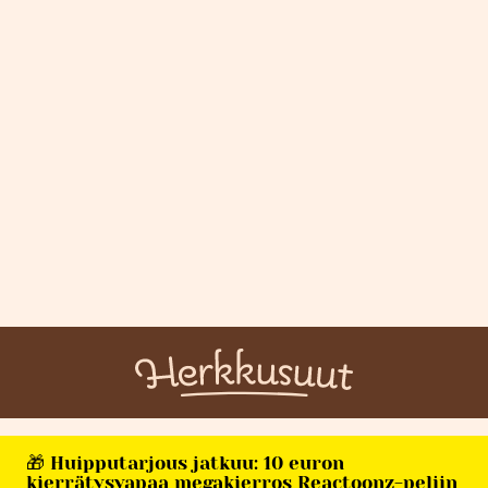
🎁 Huipputarjous jatkuu: 10 euron
kierrätysvapaa megakierros Reactoonz-peliin