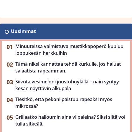
Uusimmat
Minuuteissa valmistuva mustikkapöperö kuuluu
loppukesän herkkuihin
Tämä niksi kannattaa tehdä kurkulle, jos haluat
salaatista rapeamman.
Siivuta vesimeloni juustohöylällä – näin syntyy
kesän näyttävin alkupala
Tiesitkö, että pekoni paistuu rapeaksi myös
mikrossa?
Grillaatko halloumin aina viipaleina? Siksi siitä voi
tulla sitkeää.