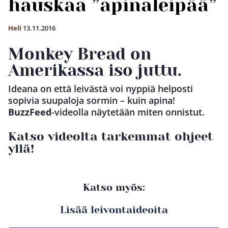
hauskaa ”apinaleipää”
Heli
13.11.2016
Monkey Bread on
Amerikassa iso juttu.
Ideana on että leivästä voi nyppiä helposti
sopivia suupaloja sormin – kuin apina!
BuzzFeed
-videolla näytetään miten onnistut.
Katso videolta tarkemmat ohjeet
yllä!
Katso myös:
Lisää leivontaideoita