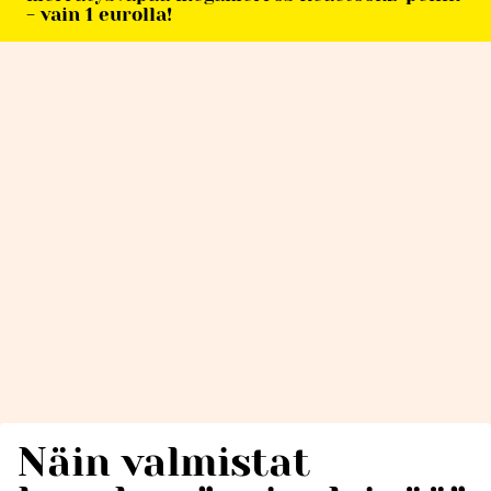
- vain 1 eurolla!
Näin valmistat