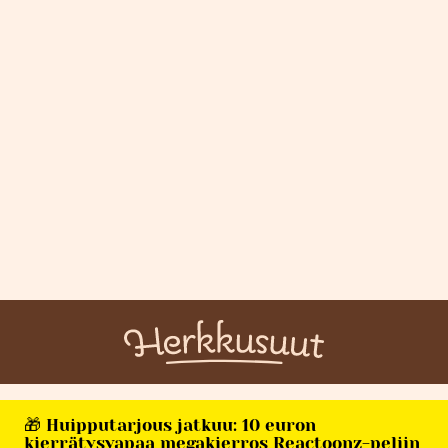
🎁 Huipputarjous jatkuu: 10 euron
kierrätysvapaa megakierros Reactoonz-peliin