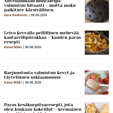
Ahvenanmaan mustaleipä
valmistuu hitaasti – mutta maku
palkitsee kärsivällisen
Sara Koskinen
|
08.08.2026
Leivo kerralla pellillinen mehevää
kantarellipiirakkaa – kauden paras
resepti
Kaisa Mäki
|
08.08.2026
Raejuustosta valmistuu kevyt ja
täyteläinen suklaamousse
Kaisa Mäki
|
08.08.2026
Paras kesäkurpitsaresepti, jota
olen koskaan kokeillut – kermainen