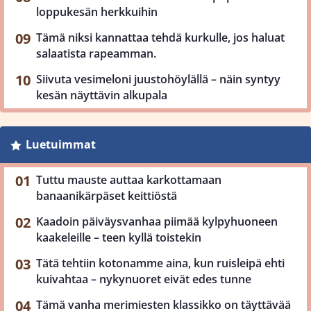
loppukesän herkkuihin
Tämä niksi kannattaa tehdä kurkulle, jos haluat
salaatista rapeamman.
Siivuta vesimeloni juustohöylällä – näin syntyy
kesän näyttävin alkupala
Luetuimmat
Tuttu mauste auttaa karkottamaan
banaanikärpäset keittiöstä
Kaadoin päiväysvanhaa piimää kylpyhuoneen
kaakeleille – teen kyllä toistekin
Tätä tehtiin kotonamme aina, kun ruisleipä ehti
kuivahtaa – nykynuoret eivät edes tunne
Tämä vanha merimiesten klassikko on täyttävää