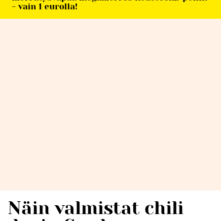
- vain 1 eurolla!
Näin valmistat chili