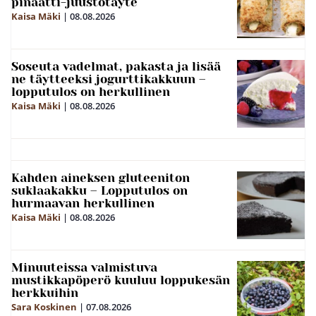
pinaatti-juustotäyte
Kaisa Mäki
|
08.08.2026
Soseuta vadelmat, pakasta ja lisää
ne täytteeksi jogurttikakkuun –
lopputulos on herkullinen
Kaisa Mäki
|
08.08.2026
Kahden aineksen gluteeniton
suklaakakku – Lopputulos on
hurmaavan herkullinen
Kaisa Mäki
|
08.08.2026
Minuuteissa valmistuva
mustikkapöperö kuuluu loppukesän
herkkuihin
Sara Koskinen
|
07.08.2026