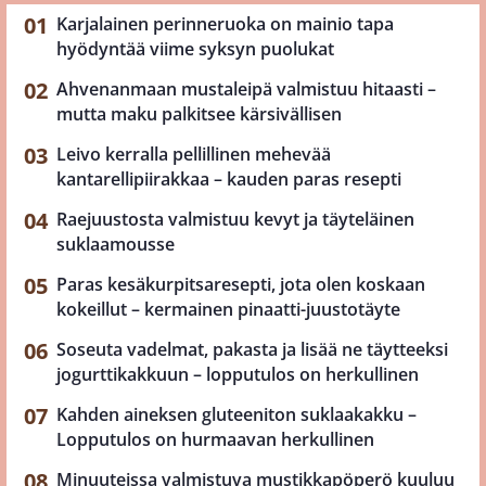
Karjalainen perinneruoka on mainio tapa
hyödyntää viime syksyn puolukat
Ahvenanmaan mustaleipä valmistuu hitaasti –
mutta maku palkitsee kärsivällisen
Leivo kerralla pellillinen mehevää
kantarellipiirakkaa – kauden paras resepti
Raejuustosta valmistuu kevyt ja täyteläinen
suklaamousse
Paras kesäkurpitsaresepti, jota olen koskaan
kokeillut – kermainen pinaatti-juustotäyte
Soseuta vadelmat, pakasta ja lisää ne täytteeksi
jogurttikakkuun – lopputulos on herkullinen
Kahden aineksen gluteeniton suklaakakku –
Lopputulos on hurmaavan herkullinen
Minuuteissa valmistuva mustikkapöperö kuuluu