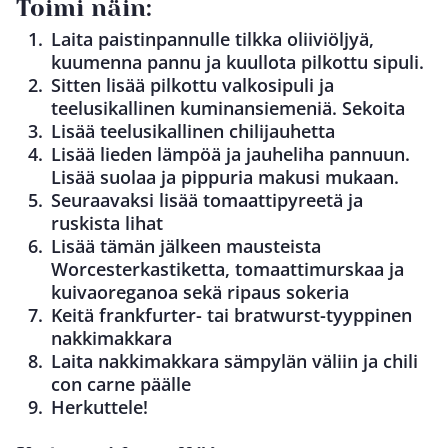
Toimi näin:
Laita paistinpannulle tilkka oliiviöljyä,
kuumenna pannu ja kuullota pilkottu sipuli.
Sitten lisää pilkottu valkosipuli ja
teelusikallinen kuminansiemeniä. Sekoita
Lisää teelusikallinen chilijauhetta
Lisää lieden lämpöä ja jauheliha pannuun.
Lisää suolaa ja pippuria makusi mukaan.
Seuraavaksi lisää tomaattipyreetä ja
ruskista lihat
Lisää tämän jälkeen mausteista
Worcesterkastiketta, tomaattimurskaa ja
kuivaoreganoa sekä ripaus sokeria
Keitä frankfurter- tai bratwurst-tyyppinen
nakkimakkara
Laita nakkimakkara sämpylän väliin ja chili
con carne päälle
Herkuttele!