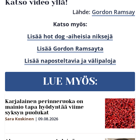
Katso video yllä!
Lähde:
Gordon Ramsay
Katso myös:
Lisää hot dog -aiheisia niksejä
Lisää Gordon Ramsayta
Lisää naposteltavia ja välipaloja
LUE MYÖS:
Karjalainen perinneruoka on
mainio tapa hyödyntää viime
syksyn puolukat
Sara Koskinen
|
09.08.2026