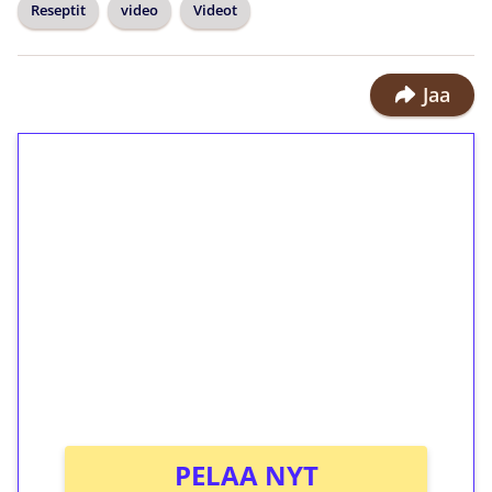
Reseptit
video
Videot
Jaa
1€ = 10€ arvosta
ilmaiskierroksia ilman
kierrätystä!
Talleta 1€
Saat heti 50 ilmaiskierrosta Tuohi
1000 -peliin (arvo 0,20€ per kierros)!
Ei kierrätysvaatimusta!
PELAA NYT