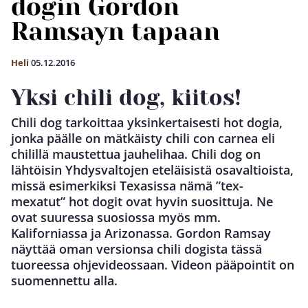
dogin Gordon
Ramsayn tapaan
Heli
05.12.2016
Yksi chili dog, kiitos!
Chili dog tarkoittaa yksinkertaisesti hot dogia,
jonka päälle on mätkäisty chili con carnea eli
chilillä maustettua jauhelihaa. Chili dog on
lähtöisin Yhdysvaltojen eteläisistä osavaltioista,
missä esimerkiksi Texasissa nämä ”tex-
mexatut” hot dogit ovat hyvin suosittuja. Ne
ovat suuressa suosiossa myös mm.
Kaliforniassa ja Arizonassa. Gordon Ramsay
näyttää oman versionsa chili dogista tässä
tuoreessa ohjevideossaan. Videon pääpointit on
suomennettu alla.