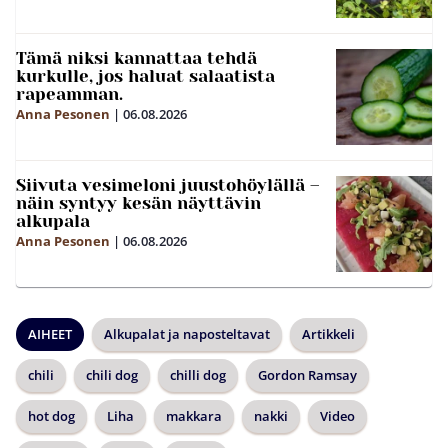
Tämä niksi kannattaa tehdä
kurkulle, jos haluat salaatista
rapeamman.
Anna Pesonen
|
06.08.2026
Siivuta vesimeloni juustohöylällä –
näin syntyy kesän näyttävin
alkupala
Anna Pesonen
|
06.08.2026
AIHEET
Alkupalat ja naposteltavat
Artikkeli
chili
chili dog
chilli dog
Gordon Ramsay
hot dog
Liha
makkara
nakki
Video