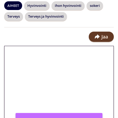
AIHEET
Hyvinvointi
ihon hyvinvointi
sokeri
Terveys
Terveys ja hyvinvointi
Jaa
🎁 Huipputarjous jatkuu: 10
euron kierrätysvapaa
megakierros Reactoonz-
peliin – vain 1 eurolla!
Peli: Reactoonz
Vain uusille asiakkaille!