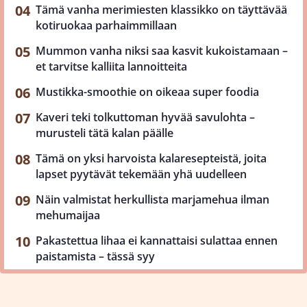
Tämä vanha merimiesten klassikko on täyttävää
kotiruokaa parhaimmillaan
Mummon vanha niksi saa kasvit kukoistamaan –
et tarvitse kalliita lannoitteita
Mustikka-smoothie on oikeaa super foodia
Kaveri teki tolkuttoman hyvää savulohta –
murusteli tätä kalan päälle
Tämä on yksi harvoista kalaresepteistä, joita
lapset pyytävät tekemään yhä uudelleen
Näin valmistat herkullista marjamehua ilman
mehumaijaa
Pakastettua lihaa ei kannattaisi sulattaa ennen
paistamista – tässä syy