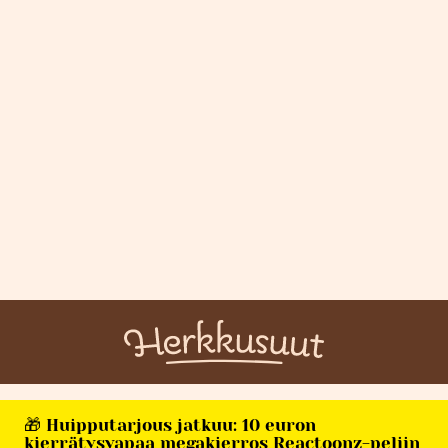
🎁 Huipputarjous jatkuu: 10 euron
kierrätysvapaa megakierros Reactoonz-peliin