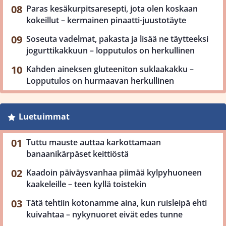
Paras kesäkurpitsaresepti, jota olen koskaan
kokeillut – kermainen pinaatti-juustotäyte
Soseuta vadelmat, pakasta ja lisää ne täytteeksi
jogurttikakkuun – lopputulos on herkullinen
Kahden aineksen gluteeniton suklaakakku –
Lopputulos on hurmaavan herkullinen
Luetuimmat
Tuttu mauste auttaa karkottamaan
banaanikärpäset keittiöstä
Kaadoin päiväysvanhaa piimää kylpyhuoneen
kaakeleille – teen kyllä toistekin
Tätä tehtiin kotonamme aina, kun ruisleipä ehti
kuivahtaa – nykynuoret eivät edes tunne