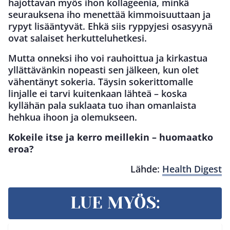
hajottavan myös ihon kollageenia, minkä
seurauksena iho menettää kimmoisuuttaan ja
rypyt lisääntyvät. Ehkä siis ryppyjesi osasyynä
ovat salaiset herkutteluhetkesi.
Mutta onneksi iho voi rauhoittua ja kirkastua
yllättävänkin nopeasti sen jälkeen, kun olet
vähentänyt sokeria. Täysin sokerittomalle
linjalle ei tarvi kuitenkaan lähteä – koska
kyllähän pala suklaata tuo ihan omanlaista
hehkua ihoon ja olemukseen.
Kokeile itse ja kerro meillekin – huomaatko
eroa?
Lähde:
Health Digest
LUE MYÖS: