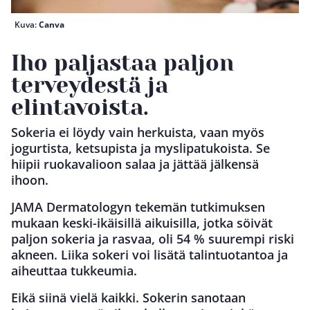
Kuva:
Canva
Iho paljastaa paljon
terveydestä ja
elintavoista.
Sokeria ei löydy vain herkuista, vaan myös
jogurtista, ketsupista ja myslipatukoista. Se
hiipii ruokavalioon salaa ja jättää jälkensä
ihoon.
JAMA Dermatologyn tekemän tutkimuksen
mukaan keski-ikäisillä aikuisilla, jotka söivät
paljon sokeria ja rasvaa, oli 54 % suurempi riski
akneen. Liika sokeri voi lisätä talintuotantoa ja
aiheuttaa tukkeumia.
Eikä siinä vielä kaikki. Sokerin sanotaan