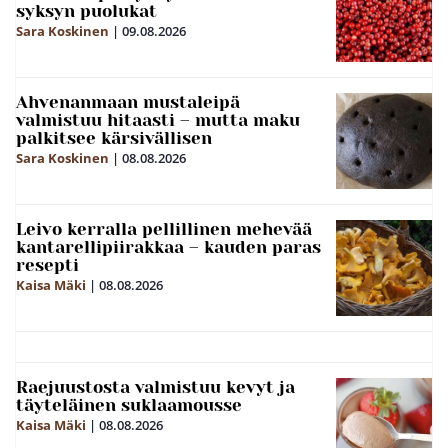
syksyn puolukat
Sara Koskinen
|
09.08.2026
Ahvenanmaan mustaleipä
valmistuu hitaasti – mutta maku
palkitsee kärsivällisen
Sara Koskinen
|
08.08.2026
Leivo kerralla pellillinen mehevää
kantarellipiirakkaa – kauden paras
resepti
Kaisa Mäki
|
08.08.2026
Raejuustosta valmistuu kevyt ja
täyteläinen suklaamousse
Kaisa Mäki
|
08.08.2026