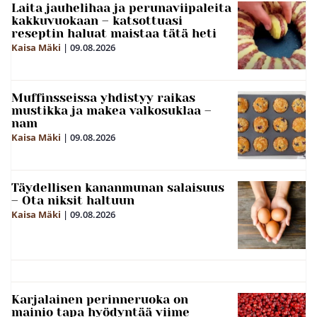
Laita jauhelihaa ja perunaviipaleita
kakkuvuokaan – katsottuasi
reseptin haluat maistaa tätä heti
Kaisa Mäki
|
09.08.2026
Muffinsseissa yhdistyy raikas
mustikka ja makea valkosuklaa –
nam
Kaisa Mäki
|
09.08.2026
Täydellisen kananmunan salaisuus
– Ota niksit haltuun
Kaisa Mäki
|
09.08.2026
Karjalainen perinneruoka on
mainio tapa hyödyntää viime