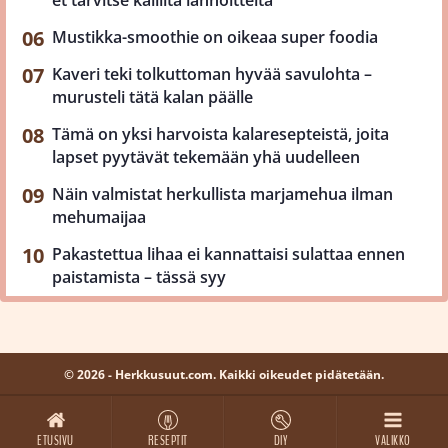
et tarvitse kalliita lannoitteita
Mustikka-smoothie on oikeaa super foodia
Kaveri teki tolkuttoman hyvää savulohta –
murusteli tätä kalan päälle
Tämä on yksi harvoista kalaresepteistä, joita
lapset pyytävät tekemään yhä uudelleen
Näin valmistat herkullista marjamehua ilman
mehumaijaa
Pakastettua lihaa ei kannattaisi sulattaa ennen
paistamista – tässä syy
© 2026 - Herkkusuut.com. Kaikki oikeudet pidätetään.
ETUSIVU
RESEPTIT
DIY
VALIKKO