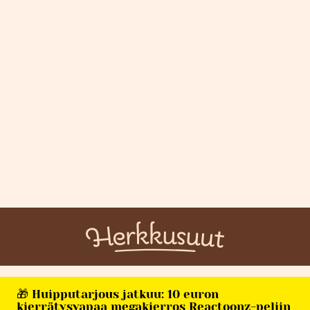
🎁 Huipputarjous jatkuu: 10 euron
kierrätysvapaa megakierros Reactoonz-peliin