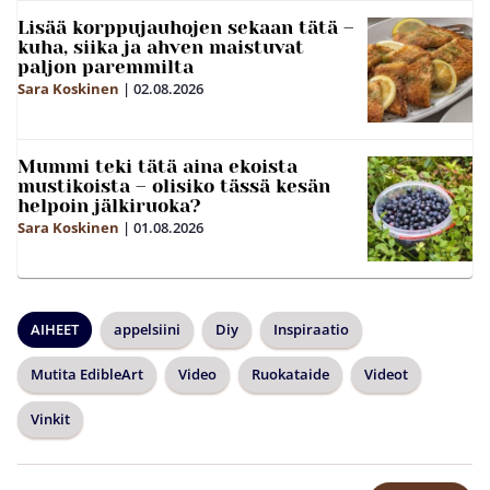
Lisää korppujauhojen sekaan tätä –
kuha, siika ja ahven maistuvat
paljon paremmilta
Sara Koskinen
|
02.08.2026
Mummi teki tätä aina ekoista
mustikoista – olisiko tässä kesän
helpoin jälkiruoka?
Sara Koskinen
|
01.08.2026
AIHEET
appelsiini
Diy
Inspiraatio
Mutita EdibleArt
Video
Ruokataide
Videot
Vinkit