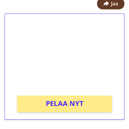
Jaa
1€ = 10€ arvosta
ilmaiskierroksia ilman
kierrätystä!
Talleta 1€
Saat heti 50 ilmaiskierrosta Tuohi
1000 -peliin (arvo 0,20€ per kierros)!
Ei kierrätysvaatimusta!
PELAA NYT