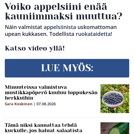
Voiko appelsiini enää
kauniimmaksi muuttua?
Näin valmistat
appelsiinista
uskomattoman
upean kukkasen. Todellista
ruokataidetta
!
Katso video yllä!
LUE MYÖS:
Minuuteissa valmistuva
mustikkapöperö kuuluu loppukesän
herkkuihin
Sara Koskinen
|
07.08.2026
Tämä niksi kannattaa tehdä
kurkulle, jos haluat salaatista