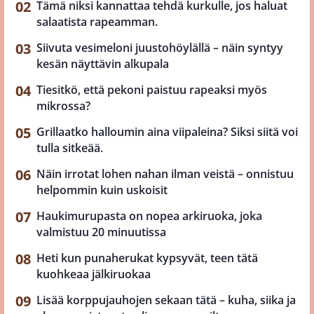
Tämä niksi kannattaa tehdä kurkulle, jos haluat
salaatista rapeamman.
Siivuta vesimeloni juustohöylällä – näin syntyy
kesän näyttävin alkupala
Tiesitkö, että pekoni paistuu rapeaksi myös
mikrossa?
Grillaatko halloumin aina viipaleina? Siksi siitä voi
tulla sitkeää.
Näin irrotat lohen nahan ilman veistä – onnistuu
helpommin kuin uskoisit
Haukimurupasta on nopea arkiruoka, joka
valmistuu 20 minuutissa
Heti kun punaherukat kypsyvät, teen tätä
kuohkeaa jälkiruokaa
Lisää korppujauhojen sekaan tätä – kuha, siika ja