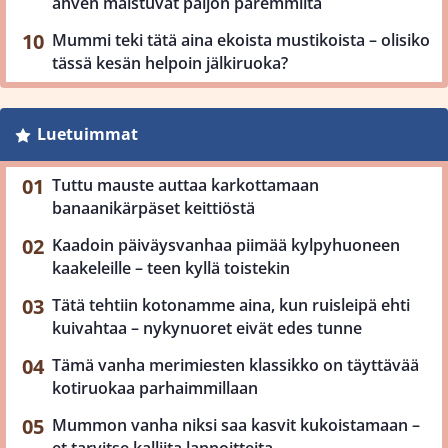
ahven maistuvat paljon paremmilta
Mummi teki tätä aina ekoista mustikoista – olisiko
tässä kesän helpoin jälkiruoka?
Luetuimmat
Tuttu mauste auttaa karkottamaan
banaanikärpäset keittiöstä
Kaadoin päiväysvanhaa piimää kylpyhuoneen
kaakeleille – teen kyllä toistekin
Tätä tehtiin kotonamme aina, kun ruisleipä ehti
kuivahtaa – nykynuoret eivät edes tunne
Tämä vanha merimiesten klassikko on täyttävää
kotiruokaa parhaimmillaan
Mummon vanha niksi saa kasvit kukoistamaan –