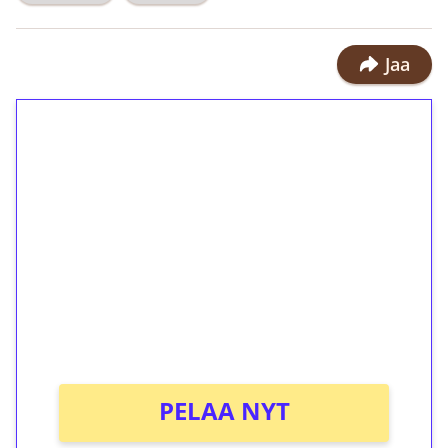
Jaa
1€ = 10€ arvosta
ilmaiskierroksia ilman
kierrätystä!
Talleta 1€
Saat heti 50 ilmaiskierrosta Tuohi
1000 -peliin (arvo 0,20€ per kierros)!
Ei kierrätysvaatimusta!
PELAA NYT