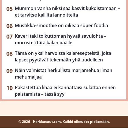
Mummon vanha niksi saa kasvit kukoistamaan –
et tarvitse kalliita lannoitteita
Mustikka-smoothie on oikeaa super foodia
Kaveri teki tolkuttoman hyvää savulohta –
murusteli tätä kalan päälle
Tämä on yksi harvoista kalaresepteistä, joita
lapset pyytävät tekemään yhä uudelleen
Näin valmistat herkullista marjamehua ilman
mehumaijaa
Pakastettua lihaa ei kannattaisi sulattaa ennen
paistamista – tässä syy
© 2026 - Herkkusuut.com. Kaikki oikeudet pidätetään.