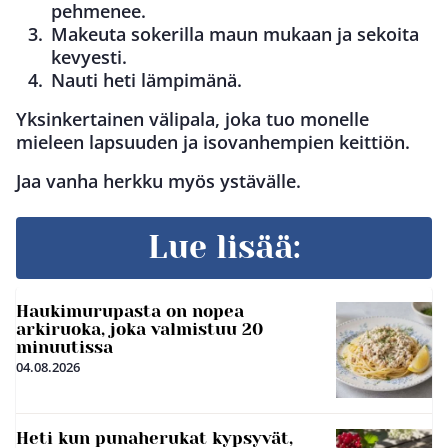
pehmenee.
Makeuta sokerilla maun mukaan ja sekoita
kevyesti.
Nauti heti lämpimänä.
Yksinkertainen välipala, joka tuo monelle
mieleen lapsuuden ja isovanhempien keittiön.
Jaa vanha herkku myös ystävälle.
Lue lisää:
Haukimurupasta on nopea
arkiruoka, joka valmistuu 20
minuutissa
04.08.2026
Heti kun punaherukat kypsyvät,