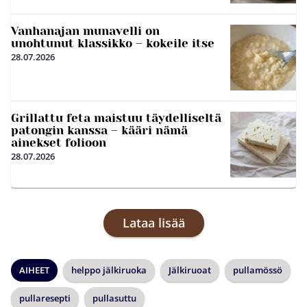
Vanhanajan munavelli on
unohtunut klassikko – kokeile itse
28.07.2026
Grillattu feta maistuu täydelliseltä
patongin kanssa – kääri nämä
ainekset folioon
28.07.2026
Lataa lisää
AIHEET
helppo jälkiruoka
Jälkiruoat
pullamössö
pullaresepti
pullasuttu