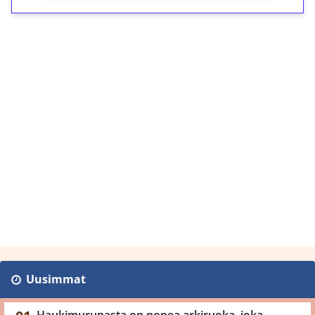
Uusimmat
Haukimurupasta on nopea arkiruoka, joka