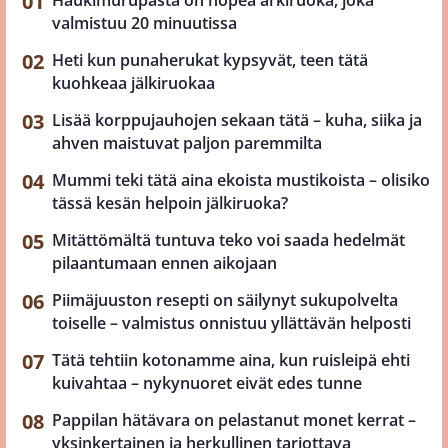
valmistuu 20 minuutissa
Heti kun punaherukat kypsyvät, teen tätä
kuohkeaa jälkiruokaa
Lisää korppujauhojen sekaan tätä – kuha, siika ja
ahven maistuvat paljon paremmilta
Mummi teki tätä aina ekoista mustikoista – olisiko
tässä kesän helpoin jälkiruoka?
Mitättömältä tuntuva teko voi saada hedelmät
pilaantumaan ennen aikojaan
Piimäjuuston resepti on säilynyt sukupolvelta
toiselle – valmistus onnistuu yllättävän helposti
Tätä tehtiin kotonamme aina, kun ruisleipä ehti
kuivahtaa – nykynuoret eivät edes tunne
Pappilan hätävara on pelastanut monet kerrat –
yksinkertainen ja herkullinen tarjottava