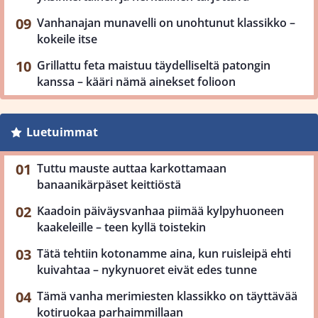
Vanhanajan munavelli on unohtunut klassikko –
kokeile itse
Grillattu feta maistuu täydelliseltä patongin
kanssa – kääri nämä ainekset folioon
Luetuimmat
Tuttu mauste auttaa karkottamaan
banaanikärpäset keittiöstä
Kaadoin päiväysvanhaa piimää kylpyhuoneen
kaakeleille – teen kyllä toistekin
Tätä tehtiin kotonamme aina, kun ruisleipä ehti
kuivahtaa – nykynuoret eivät edes tunne
Tämä vanha merimiesten klassikko on täyttävää
kotiruokaa parhaimmillaan