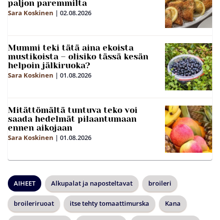
paljon paremmilta
Sara Koskinen
|
02.08.2026
Mummi teki tätä aina ekoista
mustikoista – olisiko tässä kesän
helpoin jälkiruoka?
Sara Koskinen
|
01.08.2026
Mitättömältä tuntuva teko voi
saada hedelmät pilaantumaan
ennen aikojaan
Sara Koskinen
|
01.08.2026
AIHEET
Alkupalat ja naposteltavat
broileri
broileriruoat
itse tehty tomaattimurska
Kana