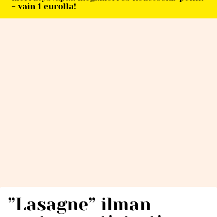
- vain 1 eurolla!
”Lasagne” ilman