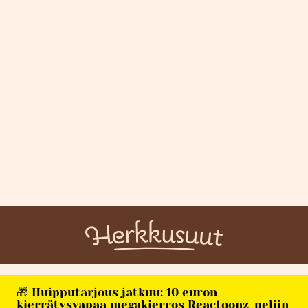
🎁 Huipputarjous jatkuu: 10 euron
kierrätysvapaa megakierros Reactoonz-peliin