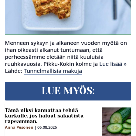
Menneen syksyn ja alkaneen vuoden myötä on
ihan oikeasti alkanut tuntumaan, että
perheessämme eletään niitä kuuluisia
ruuhkavuosia. Pikku-Kokin kolme ja
Lue lisää »
Lähde:
Tunnelmallisia makuja
LUE MYÖS:
Tämä niksi kannattaa tehdä
kurkulle, jos haluat salaatista
rapeamman.
Anna Pesonen
|
06.08.2026