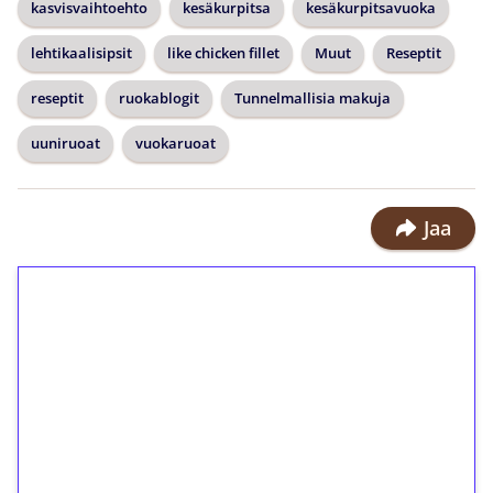
kasvisvaihtoehto
kesäkurpitsa
kesäkurpitsavuoka
lehtikaalisipsit
like chicken fillet
Muut
Reseptit
reseptit
ruokablogit
Tunnelmallisia makuja
uuniruoat
vuokaruoat
Jaa
1€ = 10€ arvosta
ilmaiskierroksia ilman
kierrätystä!
Talleta 1€
Saat heti 50 ilmaiskierrosta Tuohi