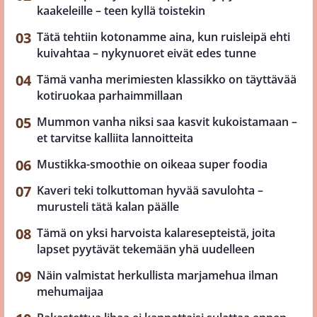
kaakeleille – teen kyllä toistekin
Tätä tehtiin kotonamme aina, kun ruisleipä ehti
kuivahtaa – nykynuoret eivät edes tunne
Tämä vanha merimiesten klassikko on täyttävää
kotiruokaa parhaimmillaan
Mummon vanha niksi saa kasvit kukoistamaan –
et tarvitse kalliita lannoitteita
Mustikka-smoothie on oikeaa super foodia
Kaveri teki tolkuttoman hyvää savulohta –
murusteli tätä kalan päälle
Tämä on yksi harvoista kalaresepteistä, joita
lapset pyytävät tekemään yhä uudelleen
Näin valmistat herkullista marjamehua ilman
mehumaijaa