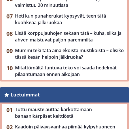
valmistuu 20 minuutissa
Heti kun punaherukat kypsyvät, teen tätä
kuohkeaa jälkiruokaa
Lisää korppujauhojen sekaan tätä – kuha, siika ja
ahven maistuvat paljon paremmilta
Mummi teki tätä aina ekoista mustikoista – olisiko
tässä kesän helpoin jälkiruoka?
Mitättömältä tuntuva teko voi saada hedelmät
pilaantumaan ennen aikojaan
Luetuimmat
Tuttu mauste auttaa karkottamaan
banaanikärpäset keittiöstä
Kaadoin päiväysvanhaa piimää kylpyhuoneen