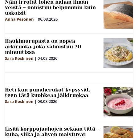
Näin irrotat lohen nahan ilman
veistä – onnistuu helpommin kuin
uskoisit
Anna Pesonen
|
06.08.2026
Haukimurupasta on nopea
arkiruoka, joka valmistuu 20
minuutissa
Sara Koskinen
|
04.08.2026
Heti kun punaherukat kypsyvät,
teen tätä kuohkeaa jälkiruokaa
Sara Koskinen
|
03.08.2026
Lisää korppujauhojen sekaan tätä –
kuha, siika ja ahven maistuvat