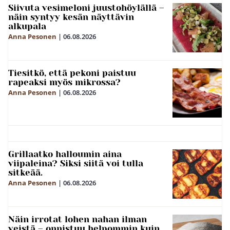
Siivuta vesimeloni juustohöylällä –
näin syntyy kesän näyttävin
alkupala
Anna Pesonen
|
06.08.2026
Tiesitkö, että pekoni paistuu
rapeaksi myös mikrossa?
Anna Pesonen
|
06.08.2026
Grillaatko halloumin aina
viipaleina? Siksi siitä voi tulla
sitkeää.
Anna Pesonen
|
06.08.2026
Näin irrotat lohen nahan ilman
veistä – onnistuu helpommin kuin