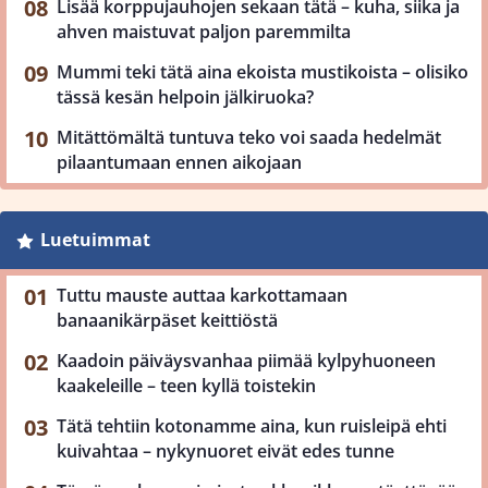
Lisää korppujauhojen sekaan tätä – kuha, siika ja
ahven maistuvat paljon paremmilta
Mummi teki tätä aina ekoista mustikoista – olisiko
tässä kesän helpoin jälkiruoka?
Mitättömältä tuntuva teko voi saada hedelmät
pilaantumaan ennen aikojaan
Luetuimmat
Tuttu mauste auttaa karkottamaan
banaanikärpäset keittiöstä
Kaadoin päiväysvanhaa piimää kylpyhuoneen
kaakeleille – teen kyllä toistekin
Tätä tehtiin kotonamme aina, kun ruisleipä ehti
kuivahtaa – nykynuoret eivät edes tunne