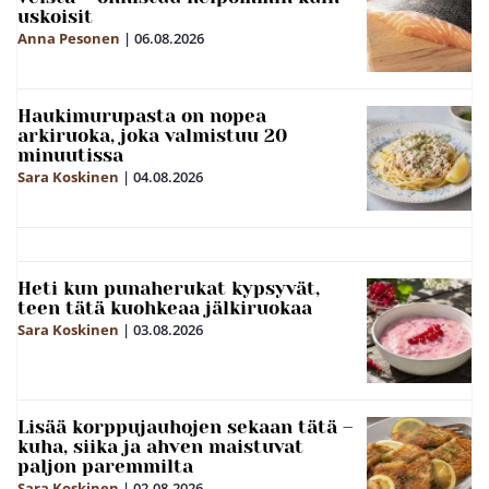
uskoisit
Anna Pesonen
|
06.08.2026
Haukimurupasta on nopea
arkiruoka, joka valmistuu 20
minuutissa
Sara Koskinen
|
04.08.2026
Heti kun punaherukat kypsyvät,
teen tätä kuohkeaa jälkiruokaa
Sara Koskinen
|
03.08.2026
Lisää korppujauhojen sekaan tätä –
kuha, siika ja ahven maistuvat
paljon paremmilta
Sara Koskinen
|
02.08.2026