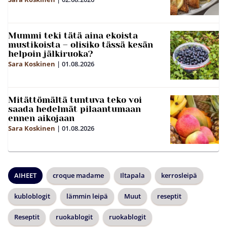
Mummi teki tätä aina ekoista
mustikoista – olisiko tässä kesän
helpoin jälkiruoka?
Sara Koskinen
|
01.08.2026
Mitättömältä tuntuva teko voi
saada hedelmät pilaantumaan
ennen aikojaan
Sara Koskinen
|
01.08.2026
AIHEET
croque madame
Iltapala
kerrosleipä
kubloblogit
lämmin leipä
Muut
reseptit
Reseptit
ruokablogit
ruokablogit