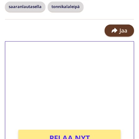
saaranlautasella
tonnikalaleipä
Jaa
1€ = 10€ arvosta
ilmaiskierroksia ilman
kierrätystä!
Talleta 1€
Saat heti 50 ilmaiskierrosta Tuohi
1000 -peliin (arvo 0,20€ per kierros)!
Ei kierrätysvaatimusta!
PELAA NYT