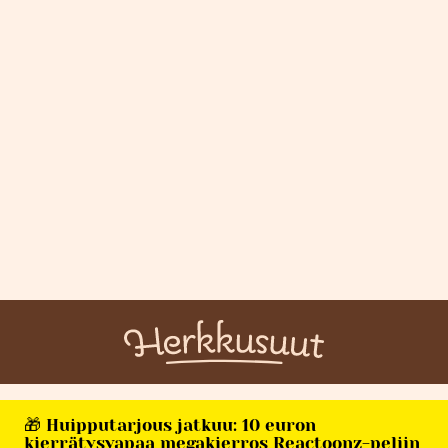
🎁 Huipputarjous jatkuu: 10 euron
kierrätysvapaa megakierros Reactoonz-peliin