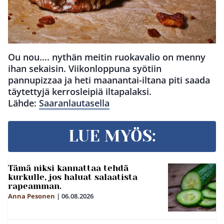
Ou nou…. nythän meitin ruokavalio on menny
ihan sekaisin. Viikonloppuna syötiin
pannupizzaa ja heti maanantai-iltana piti saada
täytettyjä kerrosleipiä iltapalaksi.
Lähde:
Saaranlautasella
LUE MYÖS:
Tämä niksi kannattaa tehdä
kurkulle, jos haluat salaatista
rapeamman.
Anna Pesonen
|
06.08.2026