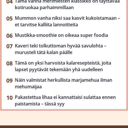
Tämä vanha merimiesten klassikko on täyttävää
kotiruokaa parhaimmillaan
Mummon vanha niksi saa kasvit kukoistamaan –
et tarvitse kalliita lannoitteita
Mustikka-smoothie on oikeaa super foodia
Kaveri teki tolkuttoman hyvää savulohta –
murusteli tätä kalan päälle
Tämä on yksi harvoista kalaresepteistä, joita
lapset pyytävät tekemään yhä uudelleen
Näin valmistat herkullista marjamehua ilman
mehumaijaa
Pakastettua lihaa ei kannattaisi sulattaa ennen
paistamista – tässä syy