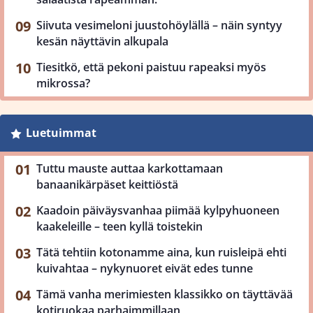
Siivuta vesimeloni juustohöylällä – näin syntyy
kesän näyttävin alkupala
Tiesitkö, että pekoni paistuu rapeaksi myös
mikrossa?
Luetuimmat
Tuttu mauste auttaa karkottamaan
banaanikärpäset keittiöstä
Kaadoin päiväysvanhaa piimää kylpyhuoneen
kaakeleille – teen kyllä toistekin
Tätä tehtiin kotonamme aina, kun ruisleipä ehti
kuivahtaa – nykynuoret eivät edes tunne
Tämä vanha merimiesten klassikko on täyttävää
kotiruokaa parhaimmillaan