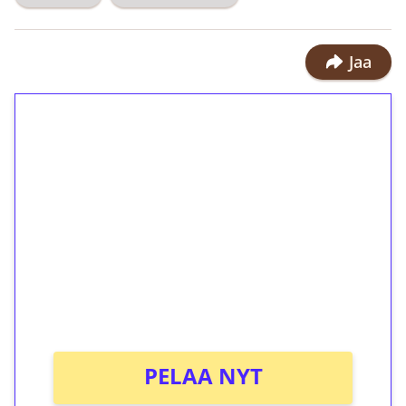
Jaa
1€ = 10€ arvosta
ilmaiskierroksia ilman
kierrätystä!
Talleta 1€
Saat heti 50 ilmaiskierrosta Tuohi
1000 -peliin (arvo 0,20€ per kierros)!
Ei kierrätysvaatimusta!
PELAA NYT