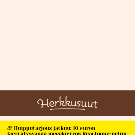
🎁 Huipputarjous jatkuu: 10 euron
kierrätysvapaa megakierros Reactoonz-peliin