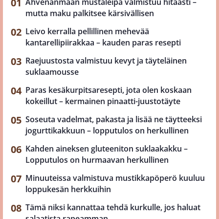
Ahvenanmaan mustaleipä valmistuu hitaasti –
mutta maku palkitsee kärsivällisen
Leivo kerralla pellillinen mehevää
kantarellipiirakkaa – kauden paras resepti
Raejuustosta valmistuu kevyt ja täyteläinen
suklaamousse
Paras kesäkurpitsaresepti, jota olen koskaan
kokeillut – kermainen pinaatti-juustotäyte
Soseuta vadelmat, pakasta ja lisää ne täytteeksi
jogurttikakkuun – lopputulos on herkullinen
Kahden aineksen gluteeniton suklaakakku –
Lopputulos on hurmaavan herkullinen
Minuuteissa valmistuva mustikkapöperö kuuluu
loppukesän herkkuihin
Tämä niksi kannattaa tehdä kurkulle, jos haluat
salaatista rapeamman.