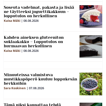
Soseuta vadelmat, pakasta ja lisää
ne täytteeksi jogurttikakkuun –
lopputulos on herkullinen
Kaisa Mäki
|
08.08.2026
Kahden aineksen gluteeniton
suklaakakku – Lopputulos on
hurmaavan herkullinen
Kaisa Mäki
|
08.08.2026
Minuuteissa valmistuva
mustikkapöperö kuuluu loppukesän
herkkuihin
Sara Koskinen
|
07.08.2026
Tämä niksi kannattaa tehdä