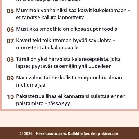
Mummon vanha niksi saa kasvit kukoistamaan –
et tarvitse kalliita lannoitteita
Mustikka-smoothie on oikeaa super foodia
Kaveri teki tolkuttoman hyvää savulohta –
murusteli tätä kalan päälle
Tämä on yksi harvoista kalaresepteistä, joita
lapset pyytävät tekemään yhä uudelleen
Näin valmistat herkullista marjamehua ilman
mehumaijaa
Pakastettua lihaa ei kannattaisi sulattaa ennen
paistamista – tässä syy
© 2026 - Herkkusuut.com. Kaikki oikeudet pidätetään.