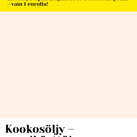
- vain 1 eurolla!
Kookosöljy –