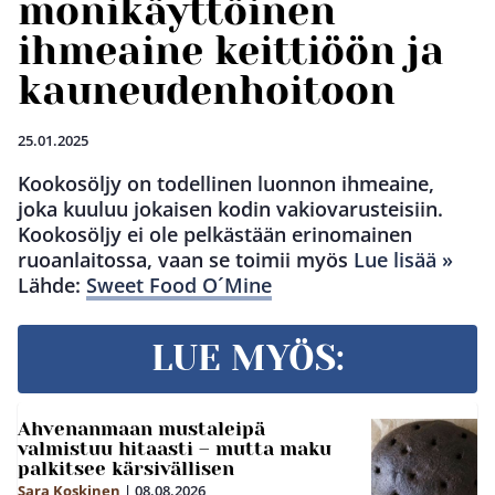
monikäyttöinen
ihmeaine keittiöön ja
kauneudenhoitoon
25.01.2025
Kookosöljy on todellinen luonnon ihmeaine,
joka kuuluu jokaisen kodin vakiovarusteisiin.
Kookosöljy ei ole pelkästään erinomainen
ruoanlaitossa, vaan se toimii myös
Lue lisää »
Lähde:
Sweet Food O´Mine
LUE MYÖS:
Ahvenanmaan mustaleipä
valmistuu hitaasti – mutta maku
palkitsee kärsivällisen
Sara Koskinen
|
08.08.2026