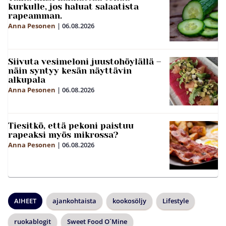
kurkulle, jos haluat salaatista
rapeamman.
Anna Pesonen
|
06.08.2026
Siivuta vesimeloni juustohöylällä –
näin syntyy kesän näyttävin
alkupala
Anna Pesonen
|
06.08.2026
Tiesitkö, että pekoni paistuu
rapeaksi myös mikrossa?
Anna Pesonen
|
06.08.2026
AIHEET
ajankohtaista
kookosöljy
Lifestyle
ruokablogit
Sweet Food O´Mine