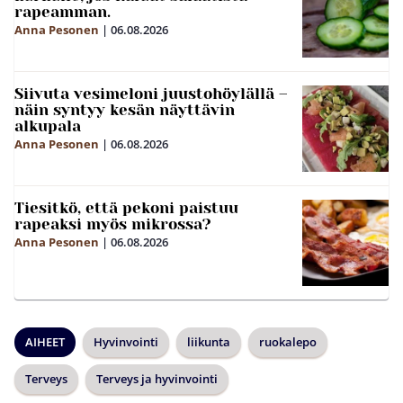
rapeamman.
Anna Pesonen
|
06.08.2026
Siivuta vesimeloni juustohöylällä –
näin syntyy kesän näyttävin
alkupala
Anna Pesonen
|
06.08.2026
Tiesitkö, että pekoni paistuu
rapeaksi myös mikrossa?
Anna Pesonen
|
06.08.2026
AIHEET
Hyvinvointi
liikunta
ruokalepo
Terveys
Terveys ja hyvinvointi