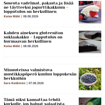
Soseuta vadelmat, pakasta ja lisää
ne täytteeksi jogurttikakkuun –
lopputulos on herkullinen
Kaisa Mäki
|
08.08.2026
Kahden aineksen gluteeniton
suklaakakku – Lopputulos on
hurmaavan herkullinen
Kaisa Mäki
|
08.08.2026
Minuuteissa valmistuva
mustikkapöperö kuuluu loppukesän
herkkuihin
Sara Koskinen
|
07.08.2026
Tämä niksi kannattaa tehdä
kurkulle, jos haluat salaatista