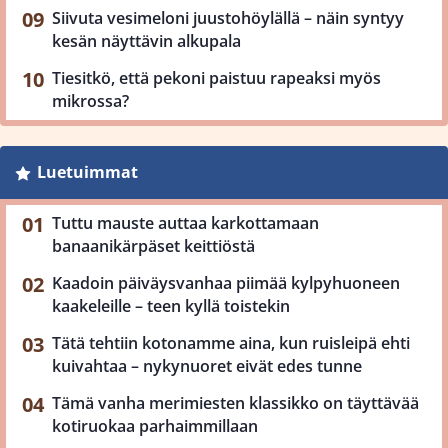
Siivuta vesimeloni juustohöylällä – näin syntyy
kesän näyttävin alkupala
Tiesitkö, että pekoni paistuu rapeaksi myös
mikrossa?
Luetuimmat
Tuttu mauste auttaa karkottamaan
banaanikärpäset keittiöstä
Kaadoin päiväysvanhaa piimää kylpyhuoneen
kaakeleille – teen kyllä toistekin
Tätä tehtiin kotonamme aina, kun ruisleipä ehti
kuivahtaa – nykynuoret eivät edes tunne
Tämä vanha merimiesten klassikko on täyttävää
kotiruokaa parhaimmillaan