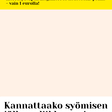
- vain 1 eurolla!
Kannattaako syömisen