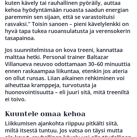
kuten kävely tai rauhallinen pyöräily, auttaa
kehoa hyödyntämään ruoasta saadun energian
paremmin sen sijaan, että se varastoituisi
rasvaksi.” Toisin sanoen – pieni kävelylenkki on
hyvä tapa tukea ruoansulatusta ja verensokerin
tasapainoa.
Jos suunnitelmissa on kova treeni, kannattaa
malttaa hetki. Personal trainer Baltazar
Villanueva neuvoo odottamaan 30–60 minuuttia
ennen raskaampaa liikuntaa, etenkin jos ateria
on ollut runsas. Liian aikainen rehkiminen voi
aiheuttaa kramppeja, turvotusta ja
huonovointisuutta – eli juuri sitä, mitä treeniltä
ei toivo.
Kuuntele omaa kehoa
Liikkumisen ajankohta riippuu pitkälti siitä,
miltä itsestä tuntuu. Jos vatsa on täysi mutta