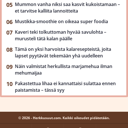
Mummon vanha niksi saa kasvit kukoistamaan –
et tarvitse kalliita lannoitteita
Mustikka-smoothie on oikeaa super foodia
Kaveri teki tolkuttoman hyvää savulohta –
murusteli tätä kalan päälle
Tämä on yksi harvoista kalaresepteistä, joita
lapset pyytävät tekemään yhä uudelleen
Näin valmistat herkullista marjamehua ilman
mehumaijaa
Pakastettua lihaa ei kannattaisi sulattaa ennen
paistamista – tässä syy
© 2026 - Herkkusuut.com. Kaikki oikeudet pidätetään.