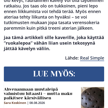
olo kevyt, rauhallinen kävely voi olla täydellinen
ratkaisu. Jos taas olo on tukkoinen, pieni lepo
ennen liikkumista voi tehdä terää. Myös ennen
ateriaa tehty liikunta on hyväksi – se voi
tutkimusten mukaan jopa tasata verensokeria
paremmin kuin pitkä treeni aterian jälkeen.
jaa tämä artikkeli sille kaverille, joka käyttää
“ruokalepoa” vähän liian usein tekosyynä
jättää kävelyn väliin.
Lähde:
Real Simple
LUE MYÖS:
Ahvenanmaan mustaleipä
valmistuu hitaasti – mutta maku
palkitsee kärsivällisen
Sara Koskinen
|
08.08.2026