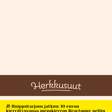
🎁 Huipputarjous jatkuu: 10 euron
kierrätysvapaa megakierros Reactoonz-peliin