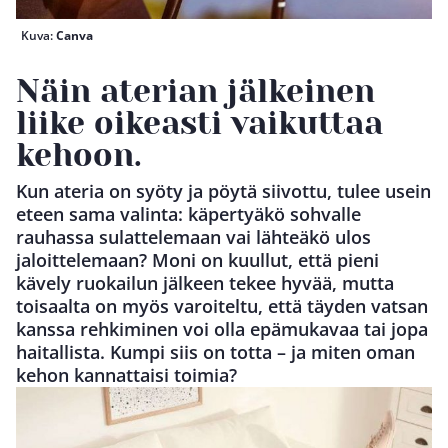
Kuva:
Canva
Näin aterian jälkeinen
liike oikeasti vaikuttaa
kehoon.
Kun ateria on syöty ja pöytä siivottu, tulee usein
eteen sama valinta: käpertyäkö sohvalle
rauhassa sulattelemaan vai lähteäkö ulos
jaloittelemaan? Moni on kuullut, että pieni
kävely ruokailun jälkeen tekee hyvää, mutta
toisaalta on myös varoiteltu, että täyden vatsan
kanssa rehkiminen voi olla epämukavaa tai jopa
haitallista. Kumpi siis on totta – ja miten oman
kehon kannattaisi toimia?