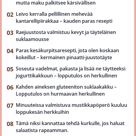
mutta maku palkitsee kärsivällisen
Leivo kerralla pellillinen mehevää
kantarellipiirakkaa – kauden paras resepti
Raejuustosta valmistuu kevyt ja täyteläinen
suklaamousse
Paras kesäkurpitsaresepti, jota olen koskaan
kokeillut – kermainen pinaatti-juustotäyte
Soseuta vadelmat, pakasta ja lisää ne täytteeksi
jogurttikakkuun – lopputulos on herkullinen
Kahden aineksen gluteeniton suklaakakku –
Lopputulos on hurmaavan herkullinen
Minuuteissa valmistuva mustikkapöperö kuuluu
loppukesän herkkuihin
Tämä niksi kannattaa tehdä kurkulle, jos haluat
salaatista rapeamman.