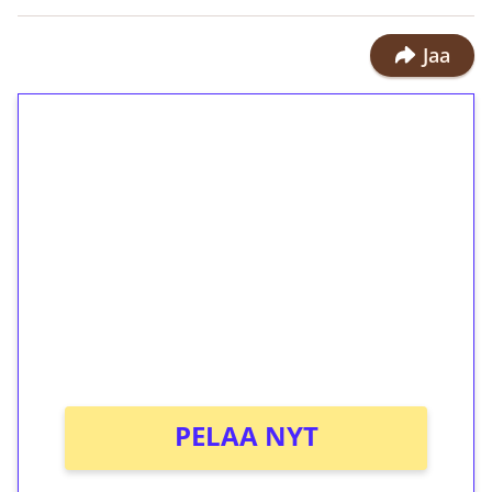
Jaa
1€ = 10€ arvosta
ilmaiskierroksia ilman
kierrätystä!
Talleta 1€
Saat heti 50 ilmaiskierrosta Tuohi
1000 -peliin (arvo 0,20€ per kierros)!
Ei kierrätysvaatimusta!
PELAA NYT