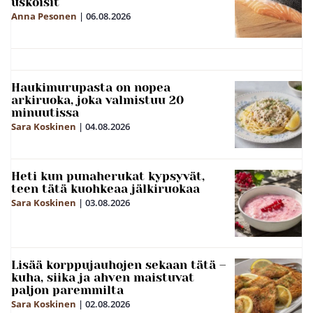
uskoisit
Anna Pesonen
|
06.08.2026
Haukimurupasta on nopea
arkiruoka, joka valmistuu 20
minuutissa
Sara Koskinen
|
04.08.2026
Heti kun punaherukat kypsyvät,
teen tätä kuohkeaa jälkiruokaa
Sara Koskinen
|
03.08.2026
Lisää korppujauhojen sekaan tätä –
kuha, siika ja ahven maistuvat
paljon paremmilta
Sara Koskinen
|
02.08.2026