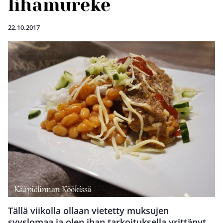
lihamureke
22.10.2017
Tällä viikolla ollaan vietetty muksujen
syyslomaa ja olen ihan tarkoituksella yrittänyt