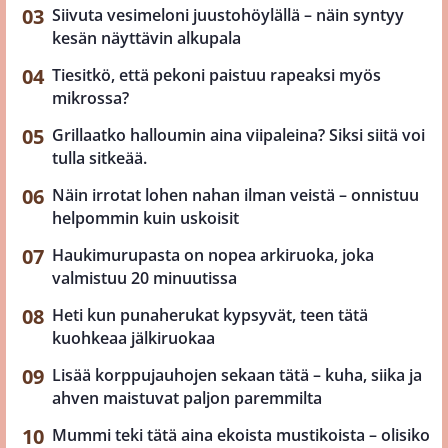
Siivuta vesimeloni juustohöylällä – näin syntyy
kesän näyttävin alkupala
Tiesitkö, että pekoni paistuu rapeaksi myös
mikrossa?
Grillaatko halloumin aina viipaleina? Siksi siitä voi
tulla sitkeää.
Näin irrotat lohen nahan ilman veistä – onnistuu
helpommin kuin uskoisit
Haukimurupasta on nopea arkiruoka, joka
valmistuu 20 minuutissa
Heti kun punaherukat kypsyvät, teen tätä
kuohkeaa jälkiruokaa
Lisää korppujauhojen sekaan tätä – kuha, siika ja
ahven maistuvat paljon paremmilta
Mummi teki tätä aina ekoista mustikoista – olisiko