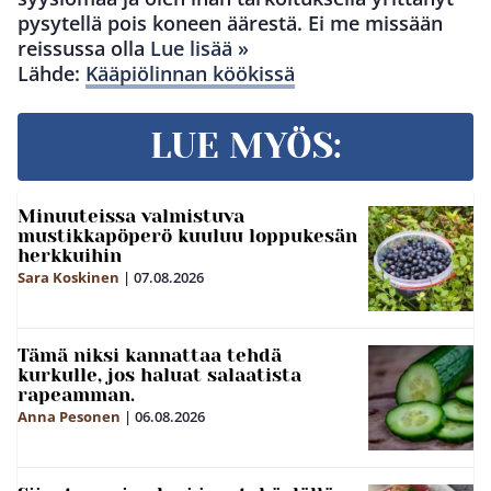
pysytellä pois koneen äärestä. Ei me missään
reissussa olla
Lue lisää »
Lähde:
Kääpiölinnan köökissä
LUE MYÖS:
Minuuteissa valmistuva
mustikkapöperö kuuluu loppukesän
herkkuihin
Sara Koskinen
|
07.08.2026
Tämä niksi kannattaa tehdä
kurkulle, jos haluat salaatista
rapeamman.
Anna Pesonen
|
06.08.2026