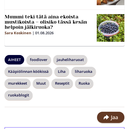
Mummi teki tätä aina ekoista
mustikoista – olisiko tässä kesän
helpoin jälkiruoka?
Sara Koskinen
|
01.08.2026
AIHEET
foodlover
jauheliharuoat
Kääpiölinnan köökissä
Liha
liharuoka
murekkeet
Muut
Reseptit
Ruoka
ruokablogit
Jaa