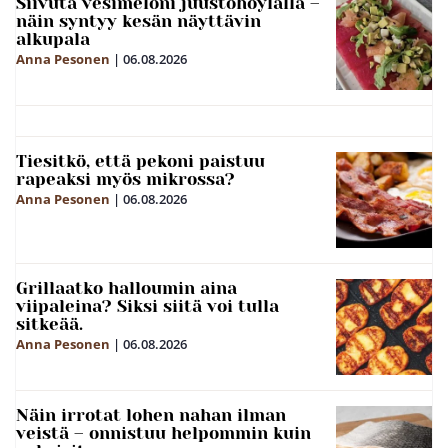
Siivuta vesimeloni juustohöylällä –
näin syntyy kesän näyttävin
alkupala
Anna Pesonen
|
06.08.2026
Tiesitkö, että pekoni paistuu
rapeaksi myös mikrossa?
Anna Pesonen
|
06.08.2026
Grillaatko halloumin aina
viipaleina? Siksi siitä voi tulla
sitkeää.
Anna Pesonen
|
06.08.2026
Näin irrotat lohen nahan ilman
veistä – onnistuu helpommin kuin