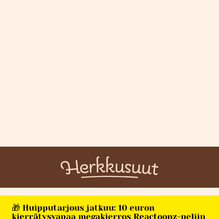
🎁 Huipputarjous jatkuu: 10 euron
kierrätysvapaa megakierros Reactoonz-peliin