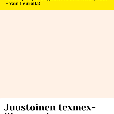
- vain 1 eurolla!
Juustoinen texmex-