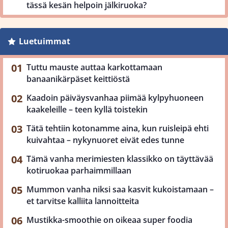
tässä kesän helpoin jälkiruoka?
Luetuimmat
Tuttu mauste auttaa karkottamaan
banaanikärpäset keittiöstä
Kaadoin päiväysvanhaa piimää kylpyhuoneen
kaakeleille – teen kyllä toistekin
Tätä tehtiin kotonamme aina, kun ruisleipä ehti
kuivahtaa – nykynuoret eivät edes tunne
Tämä vanha merimiesten klassikko on täyttävää
kotiruokaa parhaimmillaan
Mummon vanha niksi saa kasvit kukoistamaan –
et tarvitse kalliita lannoitteita
Mustikka-smoothie on oikeaa super foodia