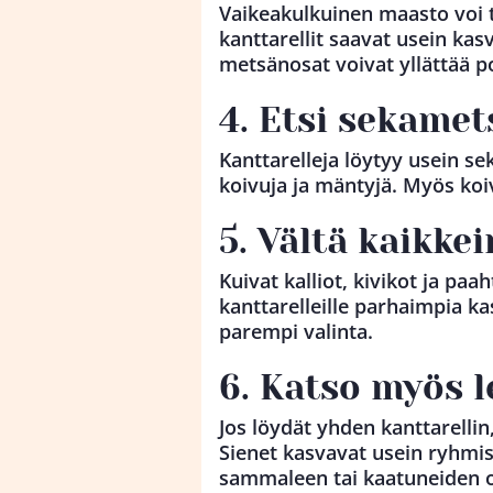
Vaikeakulkuinen maasto voi tu
kanttarellit saavat usein kasv
metsänosat voivat yllättää pos
4. Etsi sekamet
Kanttarelleja löytyy usein se
koivuja ja mäntyjä. Myös koiv
5. Vältä kaikke
Kuivat kalliot, kivikot ja paa
kanttarelleille parhaimpia k
parempi valinta.
6. Katso myös l
Jos löydät yhden kanttarelli
Sienet kasvavat usein ryhmiss
sammaleen tai kaatuneiden ok