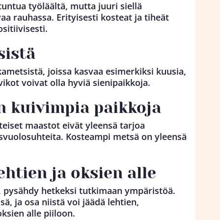
ntua työläältä, mutta juuri siellä
aa rauhassa. Erityisesti kosteat ja tiheät
itiivisesti.
sistä
kametsistä, joissa kasvaa esimerkiksi kuusia,
ikot voivat olla hyviä sienipaikkoja.
in kuivimpia paikkoja
hteiset maastot eivät yleensä tarjoa
asvuolosuhteita. Kosteampi metsä on yleensä
ehtien ja oksien alle
n, pysähdy hetkeksi tutkimaan ympäristöä.
ä, ja osa niistä voi jäädä lehtien,
sien alle piiloon.