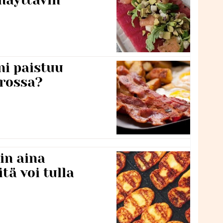
näyttävin
ni paistuu
rossa?
in aina
itä voi tulla