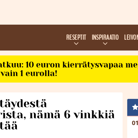
RESEPTIT
INSPIRAATIO
LEIVO
atkuu: 10 euron kierrätysvapaa m
vain 1 eurolla!
 täydestä
rista, nämä 6 vinkkiä
etää