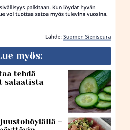
sivällisyys palkitaan. Kun löydät hyvän
e voi tuottaa satoa myös tulevina vuosina.
Lähde:
Suomen Sieniseura
Lue myös:
taa tehdä
t salaatista
 juustohöylällä –