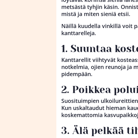
metsästä tyhjin käsin. Onnis
mistä ja miten sieniä etsii.
Näillä kuudella vinkillä voit
kanttarelleja.
1. Suuntaa kost
Kanttarellit viihtyvät kostea
notkelmia, ojien reunoja ja m
pidempään.
2. Poikkea polu
Suosituimpien ulkoilureittie
Kun uskaltaudut hieman kau
koskemattomia kasvupaikkoj
3. Älä pelkää t