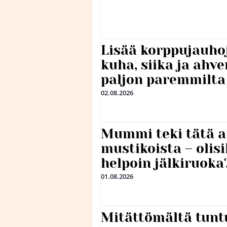
Lisää korppujauho
kuha, siika ja ahv
paljon paremmilta
02.08.2026
Mummi teki tätä a
mustikoista – olis
helpoin jälkiruoka
01.08.2026
Mitättömältä tuntu