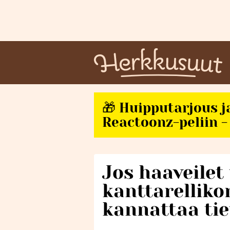
🎁 Huipputarjous j
Reactoonz-peliin - 
Jos haaveilet
kanttarelliko
kannattaa ti