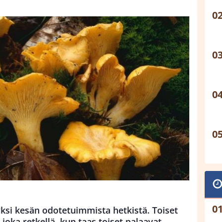
yksi kesän odotetuimmista hetkistä. Toiset
 joka retkellä, kun taas toiset palaavat