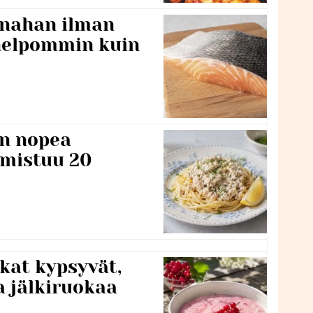
 nahan ilman
 helpommin kuin
n nopea
lmistuu 20
kat kypsyvät,
a jälkiruokaa