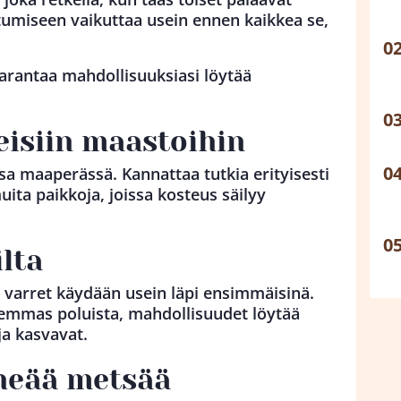
tumiseen vaikuttaa usein ennen kaikkea se,
 parantaa mahdollisuuksiasi löytää
eisiin maastoihin
ssa maaperässä. Kannattaa tutkia erityisesti
uita paikkoja, joissa kosteus säilyy
ilta
n varret käydään usein läpi ensimmäisinä.
emmas poluista, mahdollisuudet löytää
a kasvavat.
iheää metsää