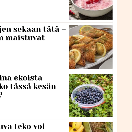
jen sekaan tätä –
en maistuvat
ina ekoista
iko tässä kesän
?
va teko voi