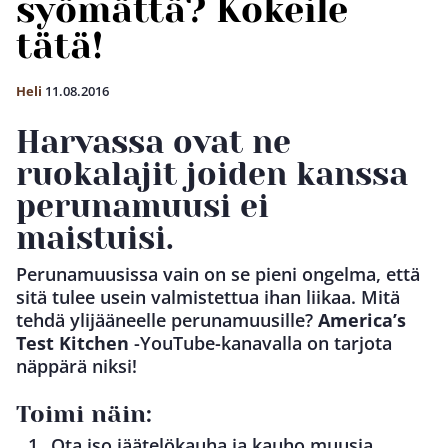
syömättä? Kokeile
tätä!
Heli
11.08.2016
Harvassa ovat ne
ruokalajit joiden kanssa
perunamuusi ei
maistuisi.
Perunamuusissa vain on se pieni ongelma, että
sitä tulee usein valmistettua ihan liikaa. Mitä
tehdä ylijääneelle perunamuusille?
America’s
Test Kitchen
-YouTube-kanavalla on tarjota
näppärä niksi!
Toimi näin:
Ota iso jäätelökauha ja kauho muusia