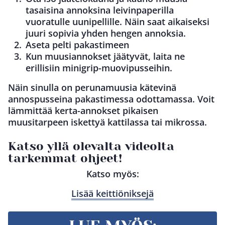
tasaisina annoksina leivinpaperilla
vuoratulle uunipellille. Näin saat aikaiseksi
juuri sopivia yhden hengen annoksia.
Aseta pelti pakastimeen
Kun muusiannokset jäätyvät, laita ne
erillisiin minigrip-muovipusseihin.
Näin sinulla on perunamuusia kätevinä
annospusseina pakastimessa odottamassa. Voit
lämmittää kerta-annokset pikaisen
muusitarpeen iskettyä kattilassa tai mikrossa.
Katso yllä olevalta videolta
tarkemmat ohjeet!
Katso myös:
Lisää keittiöniksejä