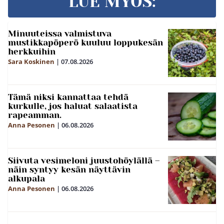
LUE MYÖS:
Minuuteissa valmistuva
mustikkapöperö kuuluu loppukesän
herkkuihin
Sara Koskinen
|
07.08.2026
Tämä niksi kannattaa tehdä
kurkulle, jos haluat salaatista
rapeamman.
Anna Pesonen
|
06.08.2026
Siivuta vesimeloni juustohöylällä –
näin syntyy kesän näyttävin
alkupala
Anna Pesonen
|
06.08.2026