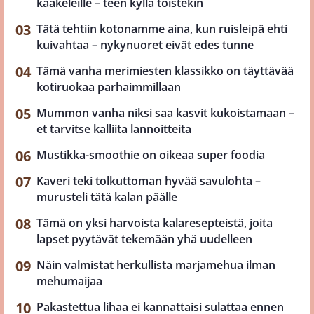
kaakeleille – teen kyllä toistekin
Tätä tehtiin kotonamme aina, kun ruisleipä ehti
kuivahtaa – nykynuoret eivät edes tunne
Tämä vanha merimiesten klassikko on täyttävää
kotiruokaa parhaimmillaan
Mummon vanha niksi saa kasvit kukoistamaan –
et tarvitse kalliita lannoitteita
Mustikka-smoothie on oikeaa super foodia
Kaveri teki tolkuttoman hyvää savulohta –
murusteli tätä kalan päälle
Tämä on yksi harvoista kalaresepteistä, joita
lapset pyytävät tekemään yhä uudelleen
Näin valmistat herkullista marjamehua ilman
mehumaijaa
Pakastettua lihaa ei kannattaisi sulattaa ennen