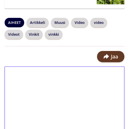
AIHEET
Artikkeli
Muusi
Video
video
Videot
Vinkit
vinkki
Jaa
1€ = 10€ arvosta
ilmaiskierroksia ilman
kierrätystä!
Talleta 1€
Saat heti 50 ilmaiskierrosta Tuohi
1000 -peliin (arvo 0,20€ per kierros)!