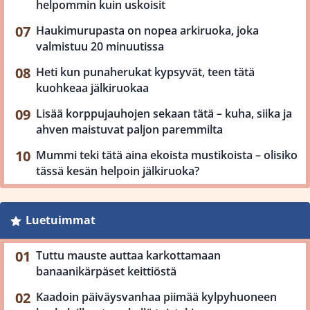
helpommin kuin uskoisit
Haukimurupasta on nopea arkiruoka, joka
valmistuu 20 minuutissa
Heti kun punaherukat kypsyvät, teen tätä
kuohkeaa jälkiruokaa
Lisää korppujauhojen sekaan tätä – kuha, siika ja
ahven maistuvat paljon paremmilta
Mummi teki tätä aina ekoista mustikoista – olisiko
tässä kesän helpoin jälkiruoka?
Luetuimmat
Tuttu mauste auttaa karkottamaan
banaanikärpäset keittiöstä
Kaadoin päiväysvanhaa piimää kylpyhuoneen