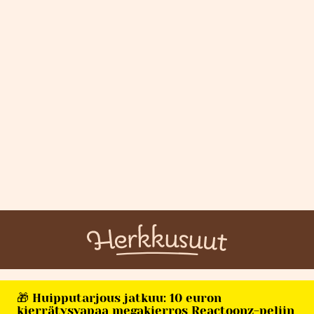
🎁 Huipputarjous jatkuu: 10 euron
kierrätysvapaa megakierros Reactoonz-peliin