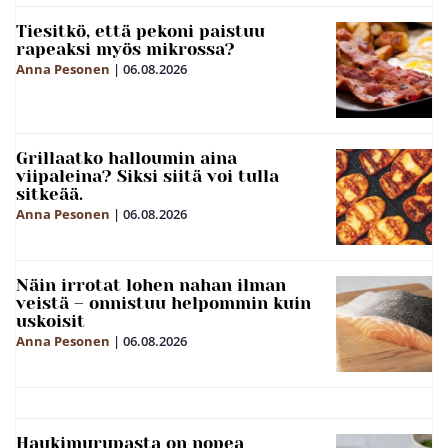
Tiesitkö, että pekoni paistuu
rapeaksi myös mikrossa?
Anna Pesonen
|
06.08.2026
Grillaatko halloumin aina
viipaleina? Siksi siitä voi tulla
sitkeää.
Anna Pesonen
|
06.08.2026
Näin irrotat lohen nahan ilman
veistä – onnistuu helpommin kuin
uskoisit
Anna Pesonen
|
06.08.2026
Haukimurupasta on nopea