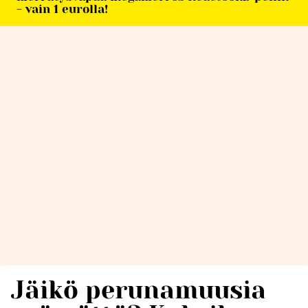
- vain 1 eurolla!
Jäikö perunamuusia