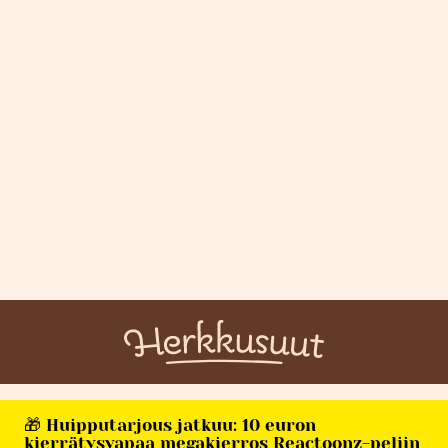
🎁 Huipputarjous jatkuu: 10 euron
kierrätysvapaa megakierros Reactoonz-peliin