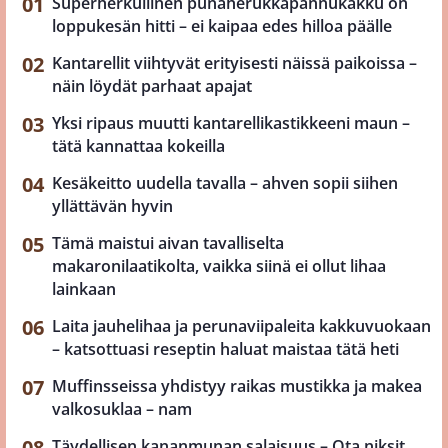
Superherkullinen punaherukkapannukakku on
loppukesän hitti – ei kaipaa edes hilloa päälle
Kantarellit viihtyvät erityisesti näissä paikoissa –
näin löydät parhaat apajat
Yksi ripaus muutti kantarellikastikkeeni maun –
tätä kannattaa kokeilla
Kesäkeitto uudella tavalla – ahven sopii siihen
yllättävän hyvin
Tämä maistui aivan tavalliselta
makaronilaatikolta, vaikka siinä ei ollut lihaa
lainkaan
Laita jauhelihaa ja perunaviipaleita kakkuvuokaan
– katsottuasi reseptin haluat maistaa tätä heti
Muffinsseissa yhdistyy raikas mustikka ja makea
valkosuklaa – nam
Täydellisen kananmunan salaisuus – Ota niksit