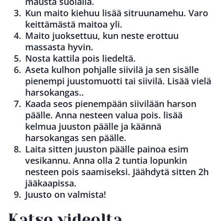
mausta suolalla.
Kun maito kiehuu lisää sitruunamehu. Varo
keittämästä maitoa yli.
Maito juoksettuu, kun neste erottuu
massasta hyvin.
Nosta kattila pois liedeltä.
Aseta kulhon pohjalle siivilä ja sen sisälle
pienempi juustomuotti tai siivilä. Lisää vielä
harsokangas..
Kaada seos pienempään siivilään harson
päälle. Anna nesteen valua pois. lisää
kelmua juuston päälle ja käännä
harsokangas sen päälle.
Laita sitten juuston päälle painoa esim
vesikannu. Anna olla 2 tuntia lopunkin
nesteen pois saamiseksi. Jäähdytä sitten 2h
jääkaapissa.
Juusto on valmista!
Katso videolta