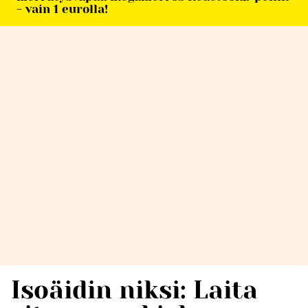
- vain 1 eurolla!
Isoäidin niksi: Laita