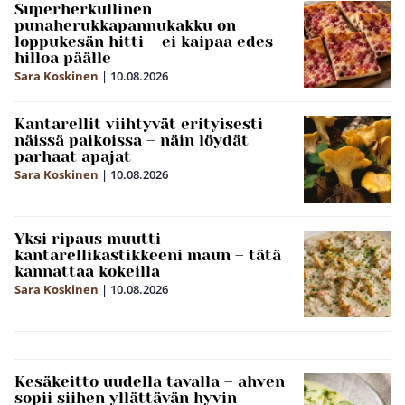
Superherkullinen
punaherukkapannukakku on
loppukesän hitti – ei kaipaa edes
hilloa päälle
Sara Koskinen
|
10.08.2026
Kantarellit viihtyvät erityisesti
näissä paikoissa – näin löydät
parhaat apajat
Sara Koskinen
|
10.08.2026
Yksi ripaus muutti
kantarellikastikkeeni maun – tätä
kannattaa kokeilla
Sara Koskinen
|
10.08.2026
Kesäkeitto uudella tavalla – ahven
sopii siihen yllättävän hyvin