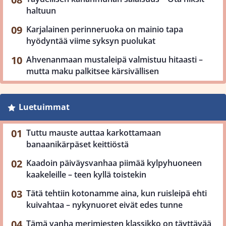
haltuun
Karjalainen perinneruoka on mainio tapa
hyödyntää viime syksyn puolukat
Ahvenanmaan mustaleipä valmistuu hitaasti –
mutta maku palkitsee kärsivällisen
Luetuimmat
Tuttu mauste auttaa karkottamaan
banaanikärpäset keittiöstä
Kaadoin päiväysvanhaa piimää kylpyhuoneen
kaakeleille – teen kyllä toistekin
Tätä tehtiin kotonamme aina, kun ruisleipä ehti
kuivahtaa – nykynuoret eivät edes tunne
Tämä vanha merimiesten klassikko on täyttävää