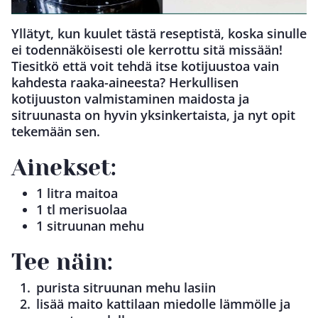
Yllätyt, kun kuulet tästä reseptistä, koska sinulle
ei todennäköisesti ole kerrottu sitä missään!
Tiesitkö että voit tehdä itse kotijuustoa vain
kahdesta raaka-aineesta? Herkullisen
kotijuuston valmistaminen maidosta ja
sitruunasta on hyvin yksinkertaista, ja nyt opit
tekemään sen.
Ainekset:
1 litra maitoa
1 tl merisuolaa
1 sitruunan mehu
Tee näin:
purista sitruunan mehu lasiin
lisää maito kattilaan miedolle lämmölle ja