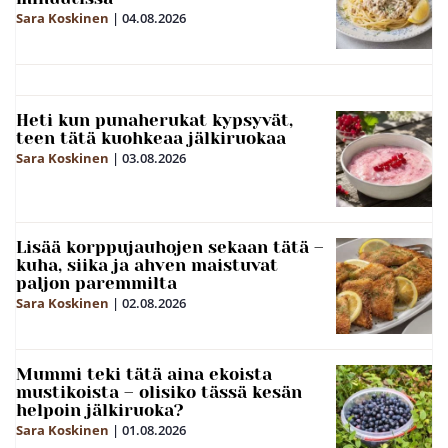
Sara Koskinen
|
04.08.2026
Heti kun punaherukat kypsyvät,
teen tätä kuohkeaa jälkiruokaa
Sara Koskinen
|
03.08.2026
Lisää korppujauhojen sekaan tätä –
kuha, siika ja ahven maistuvat
paljon paremmilta
Sara Koskinen
|
02.08.2026
Mummi teki tätä aina ekoista
mustikoista – olisiko tässä kesän
helpoin jälkiruoka?
Sara Koskinen
|
01.08.2026