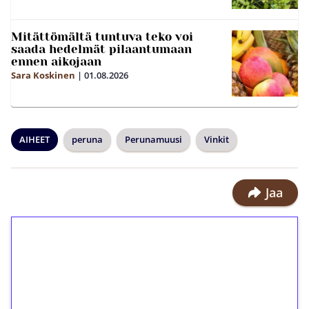
Mitättömältä tuntuva teko voi
saada hedelmät pilaantumaan
ennen aikojaan
Sara Koskinen
|
01.08.2026
AIHEET
peruna
Perunamuusi
Vinkit
Jaa
1€ = 10€ arvosta
ilmaiskierroksia ilman
kierrätystä!