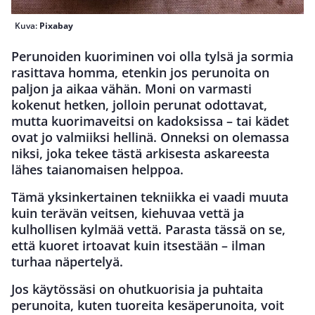
Kuva:
Pixabay
Perunoiden kuoriminen voi olla tylsä ja sormia
rasittava homma, etenkin jos perunoita on
paljon ja aikaa vähän. Moni on varmasti
kokenut hetken, jolloin perunat odottavat,
mutta kuorimaveitsi on kadoksissa – tai kädet
ovat jo valmiiksi hellinä. Onneksi on olemassa
niksi, joka tekee tästä arkisesta askareesta
lähes taianomaisen helppoa.
Tämä yksinkertainen tekniikka ei vaadi muuta
kuin terävän veitsen, kiehuvaa vettä ja
kulhollisen kylmää vettä. Parasta tässä on se,
että kuoret irtoavat kuin itsestään – ilman
turhaa näpertelyä.
Jos käytössäsi on ohutkuorisia ja puhtaita
perunoita, kuten tuoreita kesäperunoita, voit