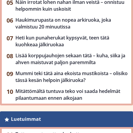
Näin irrotat lohen nahan ilman veistä – onnistuu
helpommin kuin uskoisit
Haukimurupasta on nopea arkiruoka, joka
valmistuu 20 minuutissa
Heti kun punaherukat kypsyvät, teen tätä
kuohkeaa jälkiruokaa
Lisää korppujauhojen sekaan tätä – kuha, siika ja
ahven maistuvat paljon paremmilta
Mummi teki tätä aina ekoista mustikoista – olisiko
tässä kesän helpoin jälkiruoka?
Mitättömältä tuntuva teko voi saada hedelmät
pilaantumaan ennen aikojaan
Luetuimmat