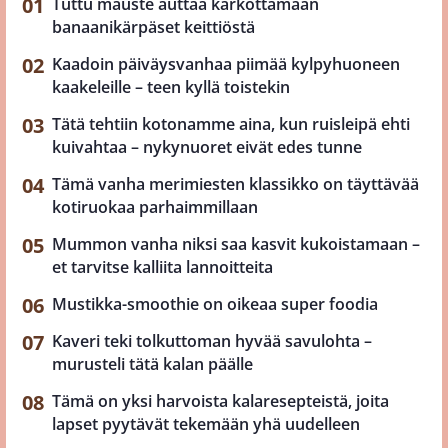
Tuttu mauste auttaa karkottamaan
banaanikärpäset keittiöstä
Kaadoin päiväysvanhaa piimää kylpyhuoneen
kaakeleille – teen kyllä toistekin
Tätä tehtiin kotonamme aina, kun ruisleipä ehti
kuivahtaa – nykynuoret eivät edes tunne
Tämä vanha merimiesten klassikko on täyttävää
kotiruokaa parhaimmillaan
Mummon vanha niksi saa kasvit kukoistamaan –
et tarvitse kalliita lannoitteita
Mustikka-smoothie on oikeaa super foodia
Kaveri teki tolkuttoman hyvää savulohta –
murusteli tätä kalan päälle
Tämä on yksi harvoista kalaresepteistä, joita
lapset pyytävät tekemään yhä uudelleen