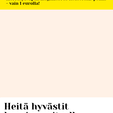
- vain 1 eurolla!
Heitä hyvästit