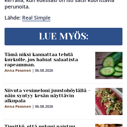
kerralla, kun edessäsi on iso satsi kuorittavia
perunoita.
Lähde:
Real Simple
LUE MYÖS:
Tämä niksi kannattaa tehdä
kurkulle, jos haluat salaatista
rapeamman.
Anna Pesonen
|
06.08.2026
Siivuta vesimeloni juustohöylällä –
näin syntyy kesän näyttävin
alkupala
Anna Pesonen
|
06.08.2026
Tiesitkö, että pekoni paistuu