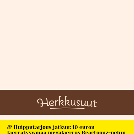
🎁 Huipputarjous jatkuu: 10 euron
kierrätysvapaa megakierros Reactoonz-peliin