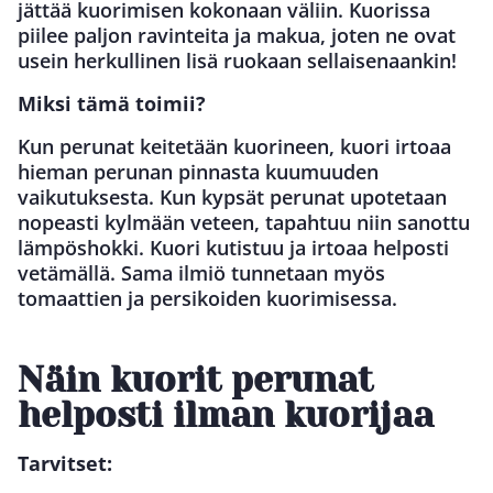
jättää kuorimisen kokonaan väliin. Kuorissa
piilee paljon ravinteita ja makua, joten ne ovat
usein herkullinen lisä ruokaan sellaisenaankin!
Miksi tämä toimii?
Kun perunat keitetään kuorineen, kuori irtoaa
hieman perunan pinnasta kuumuuden
vaikutuksesta. Kun kypsät perunat upotetaan
nopeasti kylmään veteen, tapahtuu niin sanottu
lämpöshokki. Kuori kutistuu ja irtoaa helposti
vetämällä. Sama ilmiö tunnetaan myös
tomaattien ja persikoiden kuorimisessa.
Näin kuorit perunat
helposti ilman kuorijaa
Tarvitset: