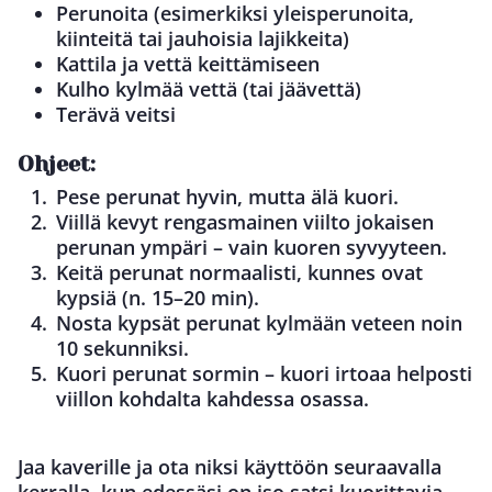
Perunoita (esimerkiksi yleisperunoita,
kiinteitä tai jauhoisia lajikkeita)
Kattila ja vettä keittämiseen
Kulho kylmää vettä (tai jäävettä)
Terävä veitsi
Ohjeet:
Pese perunat hyvin, mutta älä kuori.
Viillä kevyt rengasmainen viilto jokaisen
perunan ympäri – vain kuoren syvyyteen.
Keitä perunat normaalisti, kunnes ovat
kypsiä (n. 15–20 min).
Nosta kypsät perunat kylmään veteen noin
10 sekunniksi.
Kuori perunat sormin – kuori irtoaa helposti
viillon kohdalta kahdessa osassa.
Jaa kaverille ja ota niksi käyttöön seuraavalla