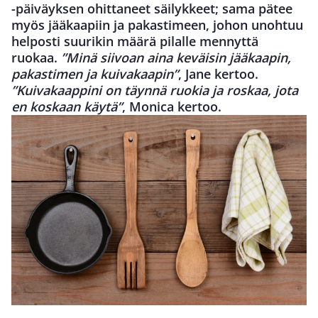
-päiväyksen ohittaneet säilykkeet; sama pätee
myös jääkaapiin ja pakastimeen, johon unohtuu
helposti suurikin määrä pilalle mennyttä
ruokaa.
”Minä siivoan aina keväisin jääkaapin,
pakastimen ja kuivakaapin”
, Jane kertoo.
”Kuivakaappini on täynnä ruokia ja roskaa, jota
en koskaan käytä”
, Monica kertoo.