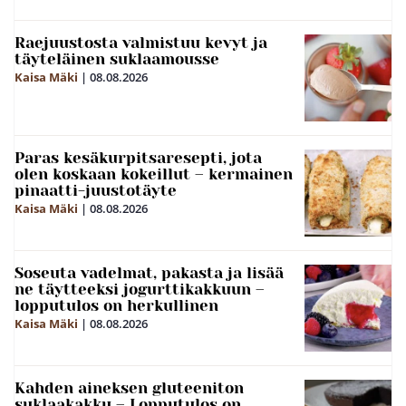
Raejuustosta valmistuu kevyt ja
täyteläinen suklaamousse
Kaisa Mäki
|
08.08.2026
Paras kesäkurpitsaresepti, jota
olen koskaan kokeillut – kermainen
pinaatti-juustotäyte
Kaisa Mäki
|
08.08.2026
Soseuta vadelmat, pakasta ja lisää
ne täytteeksi jogurttikakkuun –
lopputulos on herkullinen
Kaisa Mäki
|
08.08.2026
Kahden aineksen gluteeniton
suklaakakku – Lopputulos on