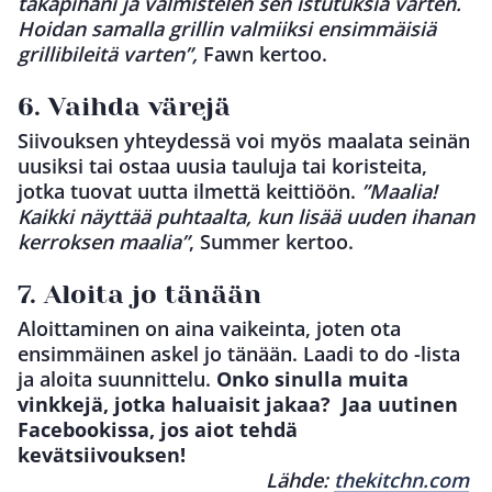
takapihani ja valmistelen sen istutuksia varten.
Hoidan samalla grillin valmiiksi ensimmäisiä
grillibileitä varten”,
Fawn kertoo.
6. Vaihda värejä
Siivouksen yhteydessä voi myös maalata seinän
uusiksi tai ostaa uusia tauluja tai koristeita,
jotka tuovat uutta ilmettä keittiöön.
”Maalia!
Kaikki näyttää puhtaalta, kun lisää uuden ihanan
kerroksen maalia”
, Summer kertoo.
7. Aloita jo tänään
Aloittaminen on aina vaikeinta, joten ota
ensimmäinen askel jo tänään. Laadi to do -lista
ja aloita suunnittelu.
Onko sinulla muita
vinkkejä, jotka haluaisit jakaa?
Jaa uutinen
Facebookissa, jos aiot tehdä
kevätsiivouksen!
Lähde:
thekitchn.com