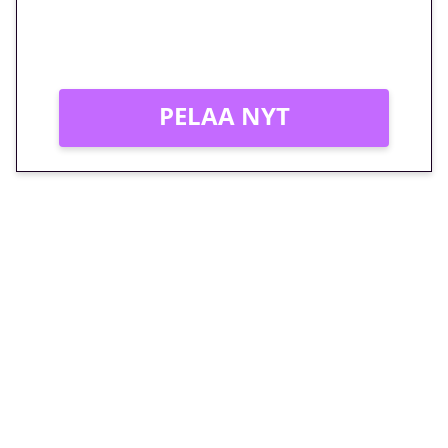
Peli: Reactoonz
Vain uusille asiakkaille!
PELAA NYT