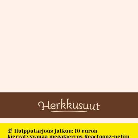
🎁 Huipputarjous jatkuu: 10 euron
kierrätysvapaa megakierros Reactoonz-peliin