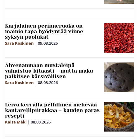
Karjalainen perinneruoka on
mainio tapa hyödyntää viime
syksyn puolukat
Sara Koskinen
|
09.08.2026
Ahvenanmaan mustaleipä
valmistuu hitaasti – mutta maku
palkitsee kärsivällisen
Sara Koskinen
|
08.08.2026
Leivo kerralla pellillinen mehevää
kantarellipiirakkaa – kauden paras
resepti
Kaisa Mäki
|
08.08.2026