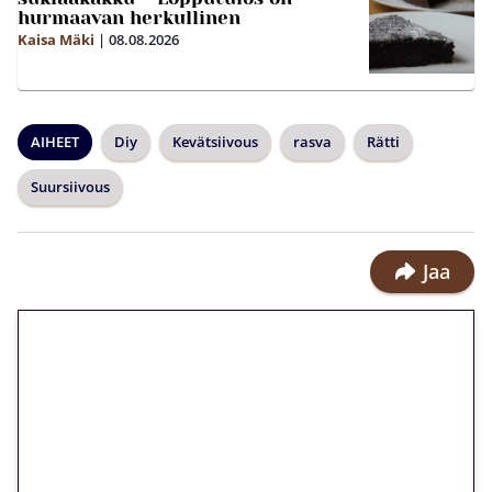
hurmaavan herkullinen
Kaisa Mäki
|
08.08.2026
AIHEET
Diy
Kevätsiivous
rasva
Rätti
Suursiivous
Jaa
🎁 Huipputarjous jatkuu: 10
euron kierrätysvapaa
megakierros Reactoonz-
peliin – vain 1 eurolla!