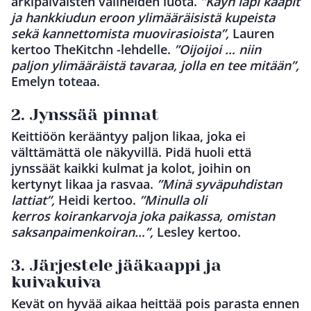
arkipäiväisten välineiden luota.
”Käyn läpi kaapit
ja hankkiudun eroon ylimääräisistä kupeista
sekä kannettomista muovirasioista”,
Lauren
kertoo TheKitchn -lehdelle.
”Oijoijoi … niin
paljon ylimääräistä tavaraa, jolla en tee mitään”,
Emelyn toteaa.
2. Jynssää pinnat
Keittiöön kerääntyy paljon likaa, joka ei
välttämättä ole näkyvillä. Pidä huoli että
jynssäät kaikki kulmat ja kolot, joihin on
kertynyt likaa ja rasvaa.
”Minä syväpuhdistan
lattiat”,
Heidi kertoo.
”Minulla oli
kerros koirankarvoja joka paikassa, omistan
saksanpaimenkoiran…”,
Lesley kertoo.
3. Järjestele jääkaappi ja
kuivakuiva
Kevät on hyvää aikaa heittää pois parasta ennen