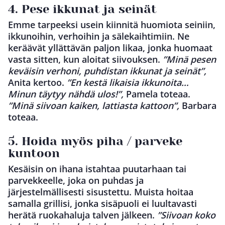
4. Pese ikkunat ja seinät
Emme tarpeeksi usein kiinnitä huomiota seiniin,
ikkunoihin, verhoihin ja sälekaihtimiin. Ne
keräävät yllättävän paljon likaa, jonka huomaat
vasta sitten, kun aloitat siivouksen.
”Minä pesen
keväisin verhoni, puhdistan ikkunat ja seinät”,
Anita kertoo.
”En kestä likaisia ikkunoita…
Minun täytyy nähdä ulos!”,
Pamela toteaa.
”Minä siivoan kaiken, lattiasta kattoon”,
Barbara
toteaa.
5. Hoida myös piha / parveke
kuntoon
Kesäisin on ihana istahtaa puutarhaan tai
parvekkeelle, joka on puhdas ja
järjestelmällisesti sisustettu. Muista hoitaa
samalla grillisi, jonka sisäpuoli ei luultavasti
herätä ruokahaluja talven jälkeen.
”Siivoan koko