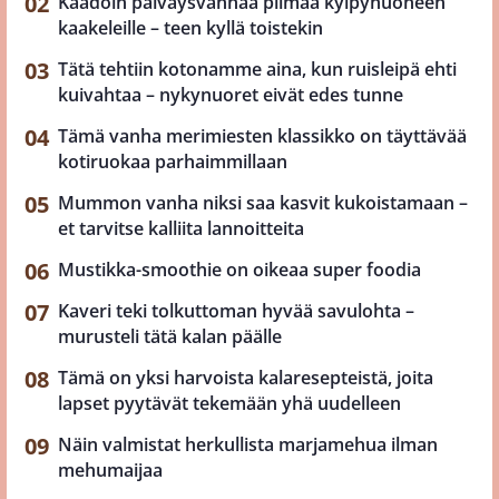
Kaadoin päiväysvanhaa piimää kylpyhuoneen
kaakeleille – teen kyllä toistekin
Tätä tehtiin kotonamme aina, kun ruisleipä ehti
kuivahtaa – nykynuoret eivät edes tunne
Tämä vanha merimiesten klassikko on täyttävää
kotiruokaa parhaimmillaan
Mummon vanha niksi saa kasvit kukoistamaan –
et tarvitse kalliita lannoitteita
Mustikka-smoothie on oikeaa super foodia
Kaveri teki tolkuttoman hyvää savulohta –
murusteli tätä kalan päälle
Tämä on yksi harvoista kalaresepteistä, joita
lapset pyytävät tekemään yhä uudelleen
Näin valmistat herkullista marjamehua ilman
mehumaijaa