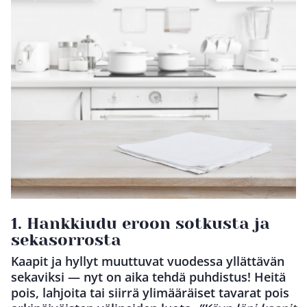
1. Hankkiudu eroon sotkusta ja
sekasorrosta
Kaapit ja hyllyt muuttuvat vuodessa yllättävän
sekaviksi — nyt on aika tehdä puhdistus! Heitä
pois, lahjoita tai siirrä ylimääräiset tavarat pois