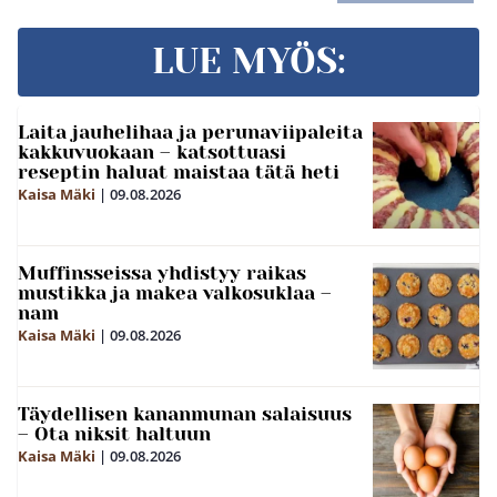
LUE MYÖS:
Laita jauhelihaa ja perunaviipaleita
kakkuvuokaan – katsottuasi
reseptin haluat maistaa tätä heti
Kaisa Mäki
|
09.08.2026
Muffinsseissa yhdistyy raikas
mustikka ja makea valkosuklaa –
nam
Kaisa Mäki
|
09.08.2026
Täydellisen kananmunan salaisuus
– Ota niksit haltuun
Kaisa Mäki
|
09.08.2026