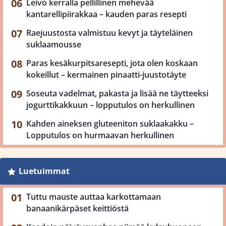
Leivo kerralla pellillinen mehevää
kantarellipiirakkaa – kauden paras resepti
Raejuustosta valmistuu kevyt ja täyteläinen
suklaamousse
Paras kesäkurpitsaresepti, jota olen koskaan
kokeillut – kermainen pinaatti-juustotäyte
Soseuta vadelmat, pakasta ja lisää ne täytteeksi
jogurttikakkuun – lopputulos on herkullinen
Kahden aineksen gluteeniton suklaakakku –
Lopputulos on hurmaavan herkullinen
Luetuimmat
Tuttu mauste auttaa karkottamaan
banaanikärpäset keittiöstä