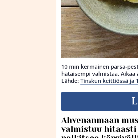
10 min kermainen parsa-pes
hätäisempi valmistaa. Aikaa 
Lähde:
Tinskun keittiössä ja
L
Ahvenanmaan mus
valmistuu hitaast
palkitsee kärsiväll