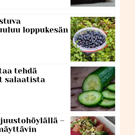
stuva
uuluu loppukesän
taa tehdä
t salaatista
 juustohöylällä –
näyttävin