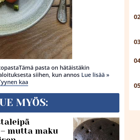
topastaTämä pasta on hätäistäkin
aloituksesta siihen, kun annos
Lue lisää »
 Tyynen kaa
UE MYÖS:
taleipä
i – mutta maku
isen