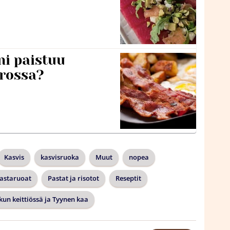
ni paistuu
rossa?
Kasvis
kasvisruoka
Muut
nopea
astaruoat
Pastat ja risotot
Reseptit
kun keittiössä ja Tyynen kaa