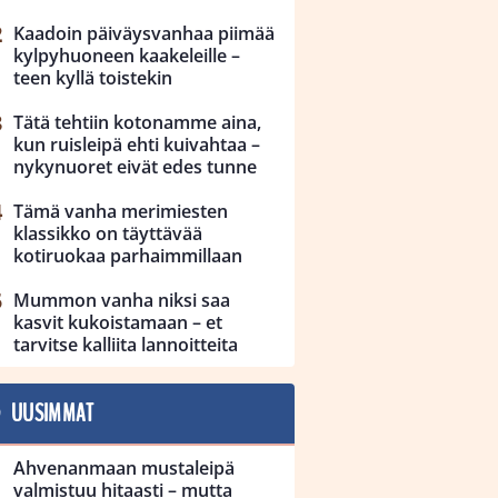
Kaadoin päiväysvanhaa piimää
kylpyhuoneen kaakeleille –
teen kyllä toistekin
Tätä tehtiin kotonamme aina,
kun ruisleipä ehti kuivahtaa –
nykynuoret eivät edes tunne
Tämä vanha merimiesten
klassikko on täyttävää
kotiruokaa parhaimmillaan
Mummon vanha niksi saa
kasvit kukoistamaan – et
tarvitse kalliita lannoitteita
UUSIMMAT
Ahvenanmaan mustaleipä
valmistuu hitaasti – mutta