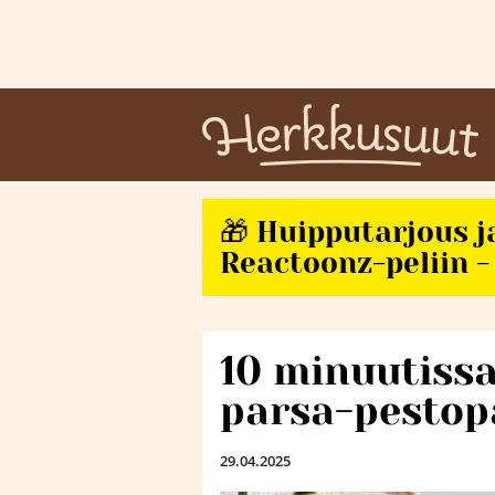
🎁 Huipputarjous j
Reactoonz-peliin - 
10 minuutiss
parsa-pestop
29.04.2025