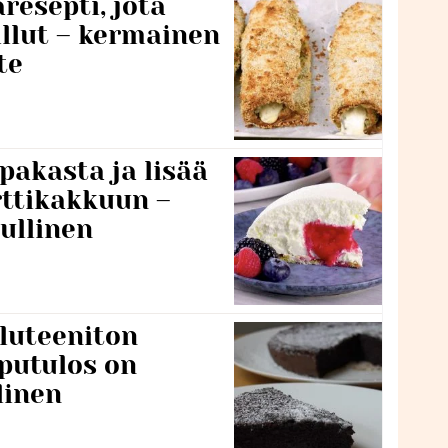
resepti, jota
llut – kermainen
te
pakasta ja lisää
rttikakkuun –
ullinen
luteeniton
putulos on
linen