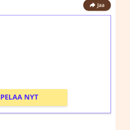
Jaa
ilmaiskierroksia ilman
rosta Tuohi 1000 -peliin (arvo 0,20€ per
!
PELAA NYT