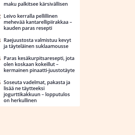
maku palkitsee kärsivällisen
Leivo kerralla pellillinen
mehevää kantarellipiirakkaa –
kauden paras resepti
Raejuustosta valmistuu kevyt
ja täyteläinen suklaamousse
Paras kesäkurpitsaresepti, jota
olen koskaan kokeillut –
kermainen pinaatti-juustotäyte
Soseuta vadelmat, pakasta ja
lisää ne täytteeksi
jogurttikakkuun – lopputulos
on herkullinen