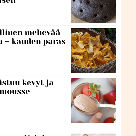
lillinen mehevää
a – kauden paras
stuu kevyt ja
amousse