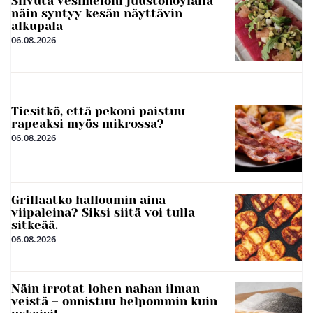
Siivuta vesimeloni juustohöylällä –
näin syntyy kesän näyttävin
alkupala
06.08.2026
Tiesitkö, että pekoni paistuu
rapeaksi myös mikrossa?
06.08.2026
Grillaatko halloumin aina
viipaleina? Siksi siitä voi tulla
sitkeää.
06.08.2026
Näin irrotat lohen nahan ilman
veistä – onnistuu helpommin kuin