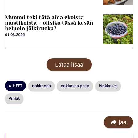
Mummi teki tätä aina ekoista
mustikoista – olisiko tässä kesän
helpoin jälkiruoka?
01.08.2026
Lataa lisää
AIHEET
nokkonen
nokkosen pisto
Nokkoset
Vinkit
Jaa