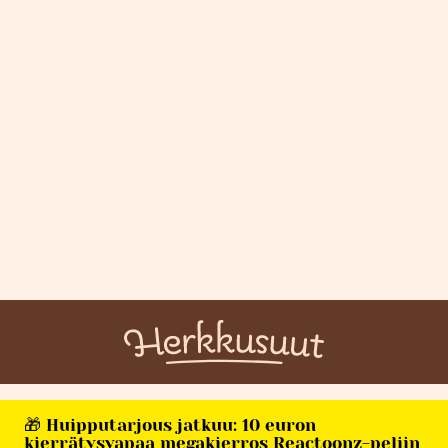
🎁 Huipputarjous jatkuu: 10 euron
kierrätysvapaa megakierros Reactoonz-peliin