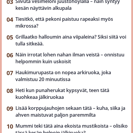
Siivuta vesimeloni juustohöylällä – näin syntyy
kesän näyttävin alkupala
Tiesitkö, että pekoni paistuu rapeaksi myös
mikrossa?
Grillaatko halloumin aina viipaleina? Siksi siitä voi
tulla sitkeää.
Näin irrotat lohen nahan ilman veistä – onnistuu
helpommin kuin uskoisit
Haukimurupasta on nopea arkiruoka, joka
valmistuu 20 minuutissa
Heti kun punaherukat kypsyvät, teen tätä
kuohkeaa jälkiruokaa
Lisää korppujauhojen sekaan tätä – kuha, siika ja
ahven maistuvat paljon paremmilta
Mummi teki tätä aina ekoista mustikoista – olisiko
tässä kesän helpoin jälkiruoka?