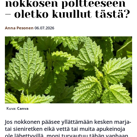
nokkosen poltteeseen
– oletko kuullut tästä?
Anna Pesonen
06.07.2026
Kuva:
Canva
Jos nokkonen pääsee yllättämään kesken marja-
tai sieniretken eikä vettä tai muita apukeinoja
ole lähettyvillä, moni turvautuu tähän vanhaan