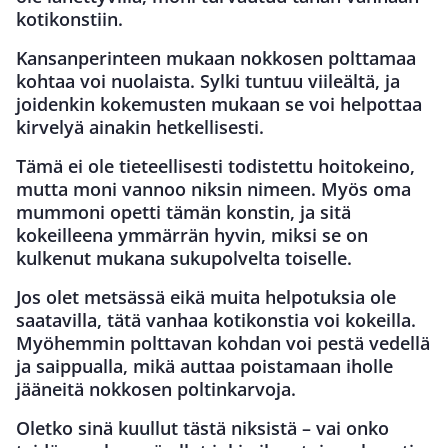
kotikonstiin.
Kansanperinteen mukaan nokkosen polttamaa
kohtaa voi nuolaista. Sylki tuntuu viileältä, ja
joidenkin kokemusten mukaan se voi helpottaa
kirvelyä ainakin hetkellisesti.
Tämä ei ole tieteellisesti todistettu hoitokeino,
mutta moni vannoo niksin nimeen. Myös oma
mummoni opetti tämän konstin, ja sitä
kokeilleena ymmärrän hyvin, miksi se on
kulkenut mukana sukupolvelta toiselle.
Jos olet metsässä eikä muita helpotuksia ole
saatavilla, tätä vanhaa kotikonstia voi kokeilla.
Myöhemmin polttavan kohdan voi pestä vedellä
ja saippualla, mikä auttaa poistamaan iholle
jääneitä nokkosen poltinkarvoja.
Oletko sinä kuullut tästä niksistä – vai onko