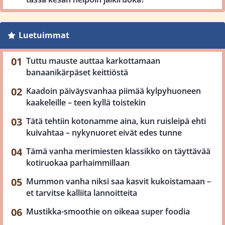
Luetuimmat
Tuttu mauste auttaa karkottamaan
banaanikärpäset keittiöstä
Kaadoin päiväysvanhaa piimää kylpyhuoneen
kaakeleille – teen kyllä toistekin
Tätä tehtiin kotonamme aina, kun ruisleipä ehti
kuivahtaa – nykynuoret eivät edes tunne
Tämä vanha merimiesten klassikko on täyttävää
kotiruokaa parhaimmillaan
Mummon vanha niksi saa kasvit kukoistamaan –
et tarvitse kalliita lannoitteita
Mustikka-smoothie on oikeaa super foodia