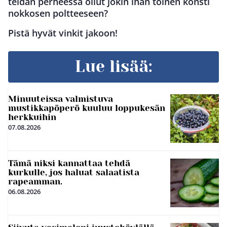
teidän perheessä ollut jokin ihan toinen konsti
nokkosen poltteeseen?
Pistä hyvät vinkit jakoon!
Lue lisää:
Minuuteissa valmistuva
mustikkapöperö kuuluu loppukesän
herkkuihin
07.08.2026
Tämä niksi kannattaa tehdä
kurkulle, jos haluat salaatista
rapeamman.
06.08.2026