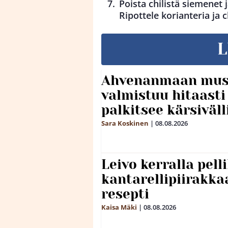
Poista chilistä siemenet j
Ripottele korianteria ja c
L
Ahvenanmaan mus
valmistuu hitaast
palkitsee kärsiväll
Sara Koskinen
|
08.08.2026
Leivo kerralla pel
kantarellipiirakka
resepti
Kaisa Mäki
|
08.08.2026