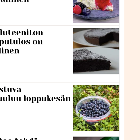
luteeniton
putulos on
linen
stuva
uuluu loppukesän