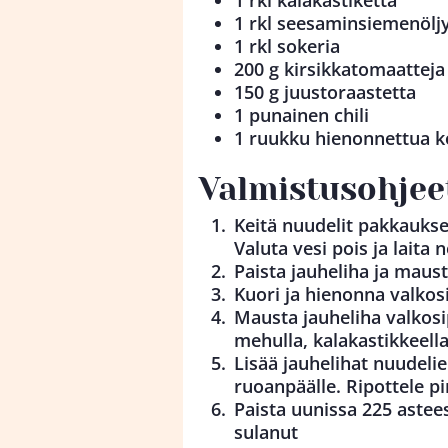
1 rkl kalakastiketta
1 rkl seesaminsiemenölj
1 rkl sokeria
200 g kirsikkatomaatteja
150 g juustoraastetta
1 punainen chili
1 ruukku hienonnettua k
Valmistusohjee
Keitä nuudelit pakkauks
Valuta vesi pois ja laita n
Paista jauheliha ja maust
Kuori ja hienonna valkosi
Mausta jauheliha valkosipu
mehulla, kalakastikkeella
Lisää jauhelihat nuudelie
ruoanpäälle. Ripottele pi
Paista uunissa 225 astee
sulanut