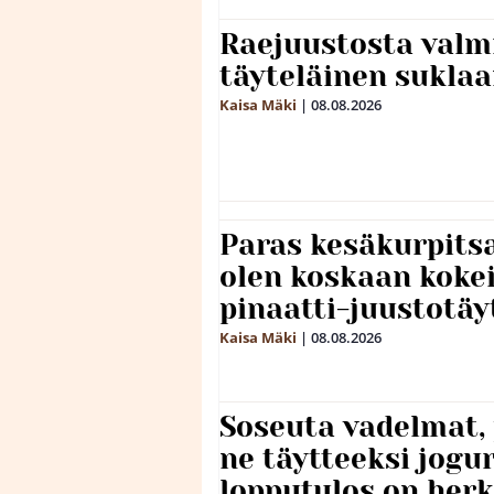
Raejuustosta valmi
täyteläinen sukla
Kaisa Mäki
|
08.08.2026
Paras kesäkurpitsa
olen koskaan kokei
pinaatti-juustotäy
Kaisa Mäki
|
08.08.2026
Soseuta vadelmat, 
ne täytteeksi jogu
lopputulos on herk