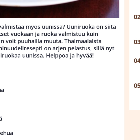
i valmistaa myös uunissa? Uuniruoka on siitä
ekset vuokaan ja ruoka valmistuu kuin
un voit puuhailla muuta. Thaimaalaista
nuudeliresepti on arjen pelastus, sillä nyt
airuokaa uunissa. Helppoa ja hyvää!
aa
ä
mehua