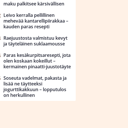
maku palkitsee kärsivällisen
Leivo kerralla pellillinen
mehevää kantarellipiirakkaa –
kauden paras resepti
Raejuustosta valmistuu kevyt
ja täyteläinen suklaamousse
Paras kesäkurpitsaresepti, jota
olen koskaan kokeillut –
kermainen pinaatti-juustotäyte
Soseuta vadelmat, pakasta ja
lisää ne täytteeksi
jogurttikakkuun – lopputulos
on herkullinen