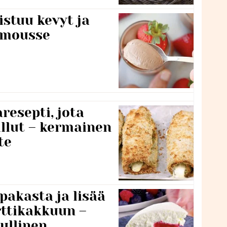
stuu kevyt ja
amousse
resepti, jota
llut – kermainen
te
pakasta ja lisää
rttikakkuun –
ullinen