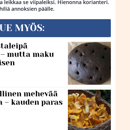
a leikkaa se viipaleiksi. Hienonna korianteri.
hiliä annoksien päälle.
UE MYÖS:
taleipä
i – mutta maku
isen
lillinen mehevää
a – kauden paras