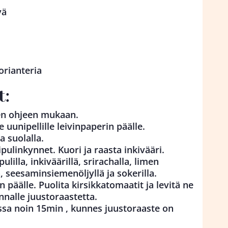
yä
orianteria
t:
en ohjeen mukaan.
e uunipellille leivinpaperin päälle.
a suolalla.
pulinkynnet. Kuori ja raasta inkivääri.
lilla, inkiväärillä, srirachalla, limen
, seesaminsiemenöljyllä ja sokerilla.
n päälle. Puolita kirsikkatomaatit ja levitä ne
nnalle juustoraastetta.
ssa noin 15min , kunnes juustoraaste on