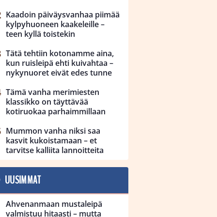
Kaadoin päiväysvanhaa piimää
kylpyhuoneen kaakeleille –
teen kyllä toistekin
Tätä tehtiin kotonamme aina,
kun ruisleipä ehti kuivahtaa –
nykynuoret eivät edes tunne
Tämä vanha merimiesten
klassikko on täyttävää
kotiruokaa parhaimmillaan
Mummon vanha niksi saa
kasvit kukoistamaan – et
tarvitse kalliita lannoitteita
UUSIMMAT
Ahvenanmaan mustaleipä
valmistuu hitaasti – mutta