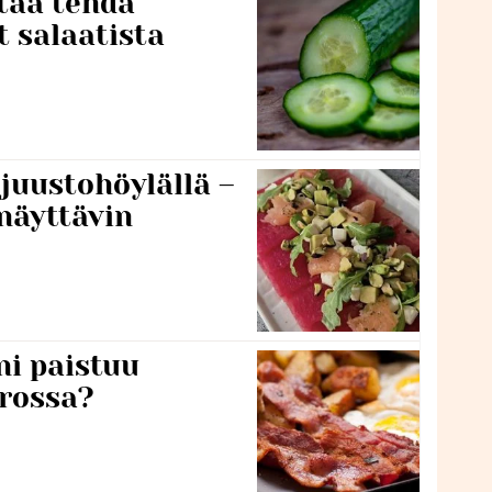
taa tehdä
t salaatista
 juustohöylällä –
näyttävin
ni paistuu
rossa?