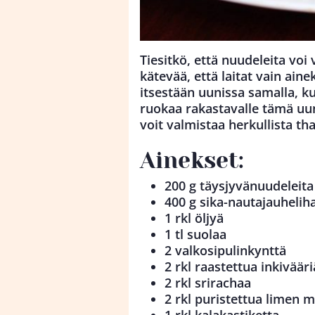
Tiesitkö, että nuudeleita vo
kätevää, että laitat vain ain
itsestään uunissa samalla, k
ruokaa rakastavalle tämä uuni
voit valmistaa herkullista th
Ainekset:
200 g täysjyvänuudeleita
400 g sika-nautajauhelih
1 rkl öljyä
1 tl suolaa
2 valkosipulinkynttä
2 rkl raastettua inkivääri
2 rkl srirachaa
2 rkl puristettua limen 