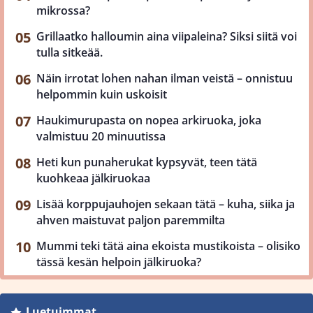
mikrossa?
Grillaatko halloumin aina viipaleina? Siksi siitä voi
tulla sitkeää.
Näin irrotat lohen nahan ilman veistä – onnistuu
helpommin kuin uskoisit
Haukimurupasta on nopea arkiruoka, joka
valmistuu 20 minuutissa
Heti kun punaherukat kypsyvät, teen tätä
kuohkeaa jälkiruokaa
Lisää korppujauhojen sekaan tätä – kuha, siika ja
ahven maistuvat paljon paremmilta
Mummi teki tätä aina ekoista mustikoista – olisiko
tässä kesän helpoin jälkiruoka?
Luetuimmat