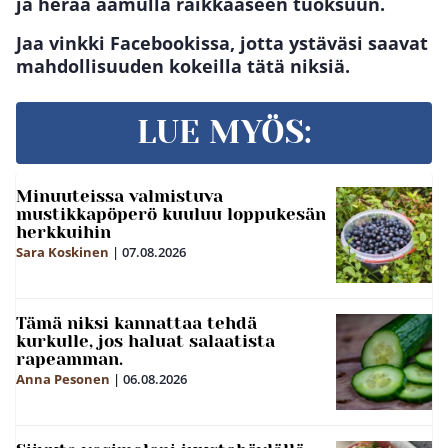
ja herää aamulla raikkaaseen tuoksuun.
Jaa vinkki Facebookissa, jotta ystäväsi saavat
mahdollisuuden kokeilla tätä niksiä.
LUE MYÖS:
Minuuteissa valmistuva
mustikkapöperö kuuluu loppukesän
herkkuihin
Sara Koskinen
|
07.08.2026
Tämä niksi kannattaa tehdä
kurkulle, jos haluat salaatista
rapeamman.
Anna Pesonen
|
06.08.2026