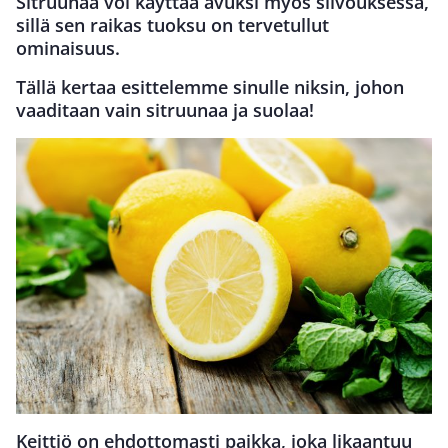
Sitruunaa voi käyttää avuksi myös siivouksessa,
sillä sen raikas tuoksu on tervetullut
ominaisuus.
Tällä kertaa esittelemme sinulle niksin, johon
vaaditaan vain sitruunaa ja suolaa!
Keittiö on ehdottomasti paikka, joka likaantuu