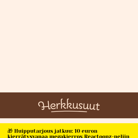
🎁 Huipputarjous jatkuu: 10 euron
kierrätysvapaa megakierros Reactoonz-peliin