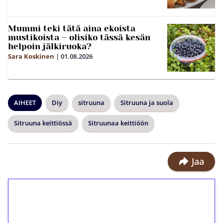
Mummi teki tätä aina ekoista
mustikoista – olisiko tässä kesän
helpoin jälkiruoka?
Sara Koskinen
|
01.08.2026
AIHEET
Diy
sitruuna
Sitruuna ja suola
Sitruuna keittiössä
Sitruunaa keittiöön
Jaa
1€ = 10€ arvosta
ilmaiskierroksia ilman