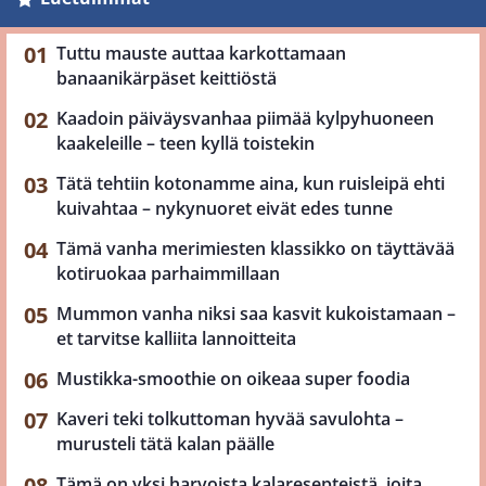
Tuttu mauste auttaa karkottamaan
banaanikärpäset keittiöstä
Kaadoin päiväysvanhaa piimää kylpyhuoneen
kaakeleille – teen kyllä toistekin
Tätä tehtiin kotonamme aina, kun ruisleipä ehti
kuivahtaa – nykynuoret eivät edes tunne
Tämä vanha merimiesten klassikko on täyttävää
kotiruokaa parhaimmillaan
Mummon vanha niksi saa kasvit kukoistamaan –
et tarvitse kalliita lannoitteita
Mustikka-smoothie on oikeaa super foodia
Kaveri teki tolkuttoman hyvää savulohta –
murusteli tätä kalan päälle
Tämä on yksi harvoista kalaresepteistä, joita