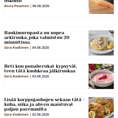
uskoisit
Anna Pesonen
|
06.08.2026
Haukimurupasta on nopea
arkiruoka, joka valmistuu 20
minuutissa
Sara Koskinen
|
04.08.2026
Heti kun punaherukat kypsyvät,
teen tätä kuohkeaa jälkiruokaa
Sara Koskinen
|
03.08.2026
Lisää korppujauhojen sekaan tätä –
kuha, siika ja ahven maistuvat
paljon paremmilta
Sara Koskinen
|
02.08.2026