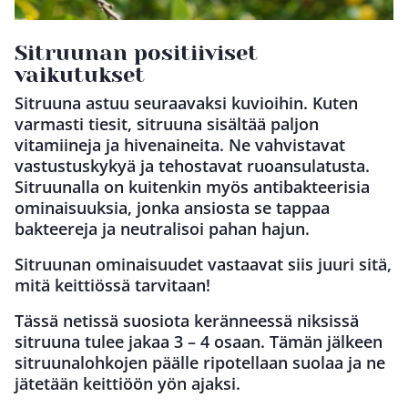
Sitruunan positiiviset
vaikutukset
Sitruuna astuu seuraavaksi kuvioihin. Kuten
varmasti tiesit, sitruuna sisältää paljon
vitamiineja ja hivenaineita. Ne vahvistavat
vastustuskykyä ja tehostavat ruoansulatusta.
Sitruunalla on kuitenkin myös antibakteerisia
ominaisuuksia, jonka ansiosta se tappaa
bakteereja ja neutralisoi pahan hajun.
Sitruunan ominaisuudet vastaavat siis juuri sitä,
mitä keittiössä tarvitaan!
Tässä netissä suosiota keränneessä niksissä
sitruuna tulee jakaa 3 – 4 osaan. Tämän jälkeen
sitruunalohkojen päälle ripotellaan suolaa ja ne
jätetään keittiöön yön ajaksi.