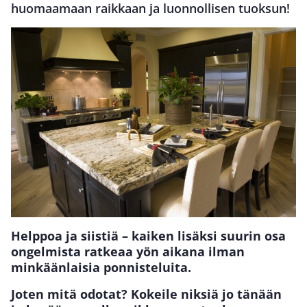
huomaamaan raikkaan ja luonnollisen tuoksun!
Helppoa ja siistiä – kaiken lisäksi suurin osa
ongelmista ratkeaa yön aikana ilman
minkäänlaisia ponnisteluita.
Joten mitä odotat? Kokeile niksiä jo tänään