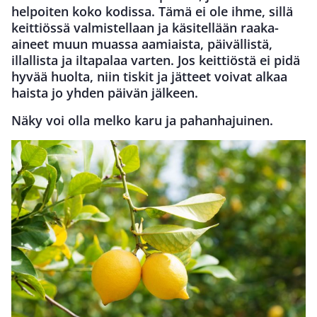
helpoiten koko kodissa. Tämä ei ole ihme, sillä
keittiössä valmistellaan ja käsitellään raaka-
aineet muun muassa aamiaista, päivällistä,
illallista ja iltapalaa varten. Jos keittiöstä ei pidä
hyvää huolta, niin tiskit ja jätteet voivat alkaa
haista jo yhden päivän jälkeen.
Näky voi olla melko karu ja pahanhajuinen.