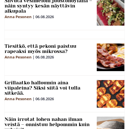
Siivuta vesimeloni juustohöylällä –
näin syntyy kesän näyttävin
alkupala
Anna Pesonen
|
06.08.2026
Tiesitkö, että pekoni paistuu
rapeaksi myös mikrossa?
Anna Pesonen
|
06.08.2026
Grillaatko halloumin aina
viipaleina? Siksi siitä voi tulla
sitkeää.
Anna Pesonen
|
06.08.2026
Näin irrotat lohen nahan ilman
veistä – onnistuu helpommin kuin