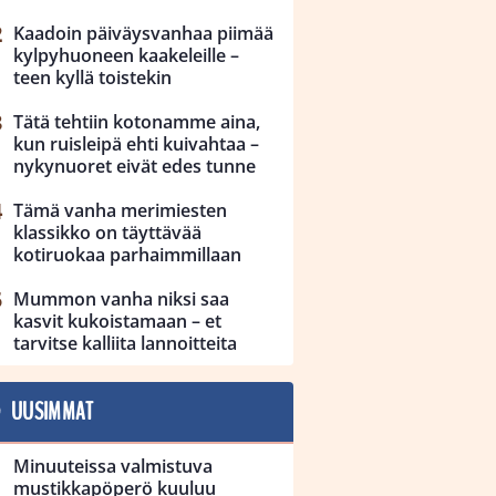
Kaadoin päiväysvanhaa piimää
kylpyhuoneen kaakeleille –
teen kyllä toistekin
Tätä tehtiin kotonamme aina,
kun ruisleipä ehti kuivahtaa –
nykynuoret eivät edes tunne
Tämä vanha merimiesten
klassikko on täyttävää
kotiruokaa parhaimmillaan
Mummon vanha niksi saa
kasvit kukoistamaan – et
tarvitse kalliita lannoitteita
UUSIMMAT
Minuuteissa valmistuva
mustikkapöperö kuuluu