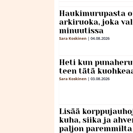
Haukimurupasta o
arkiruoka, joka va
minuutissa
Sara Koskinen
|
04.08.2026
Heti kun punaheru
teen tätä kuohkea
Sara Koskinen
|
03.08.2026
Lisää korppujauho
kuha, siika ja ahv
paljon paremmilta