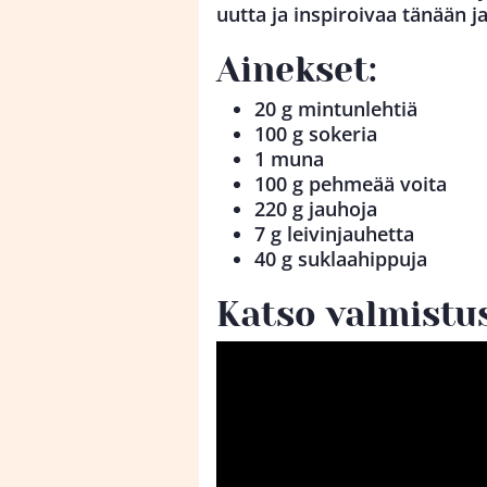
uutta ja inspiroivaa tänään j
Ainekset:
20 g mintunlehtiä
100 g sokeria
1 muna
100 g pehmeää voita
220 g jauhoja
7 g leivinjauhetta
40 g suklaahippuja
Katso valmistus