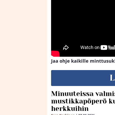
Jaa ohje kaikille minttusuk
L
Minuuteissa valmi
mustikkapöperö k
herkkuihin