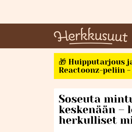
🎁 Huipputarjous j
Reactoonz-peliin - 
Soseuta mintu
keskenään – 
herkulliset m