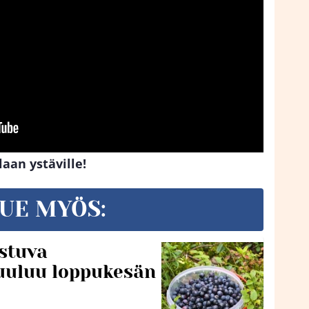
laan ystäville!
UE MYÖS:
stuva
uuluu loppukesän