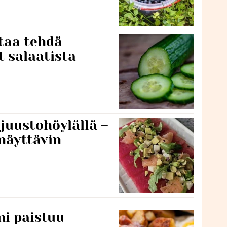
taa tehdä
t salaatista
 juustohöylällä –
näyttävin
ni paistuu