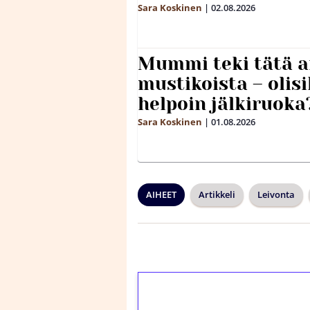
Sara Koskinen
|
02.08.2026
Mummi teki tätä a
mustikoista – olis
helpoin jälkiruoka
Sara Koskinen
|
01.08.2026
AIHEET
Artikkeli
Leivonta
1€ = 10€ arvosta 