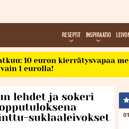
RESEPTIT
INSPIRAATIO
LEIVO
atkuu: 10 euron kierrätysvapaa m
vain 1 eurolla!
n lehdet ja sokeri
lopputuloksena
inttu-suklaaleivokset