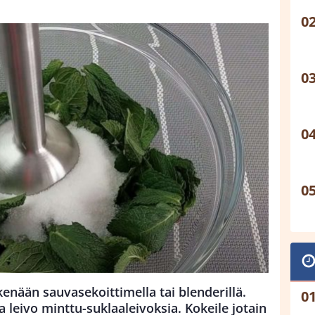
enään sauvasekoittimella tai blenderillä.
 leivo minttu-suklaaleivoksia. Kokeile jotain