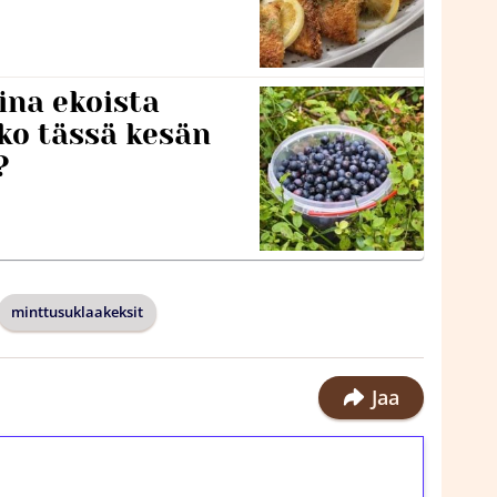
ina ekoista
iko tässä kesän
?
minttusuklaakeksit
Jaa
ilmaiskierroksia ilman