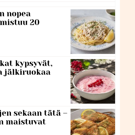
n nopea
lmistuu 20
kat kypsyvät,
a jälkiruokaa
jen sekaan tätä –
en maistuvat