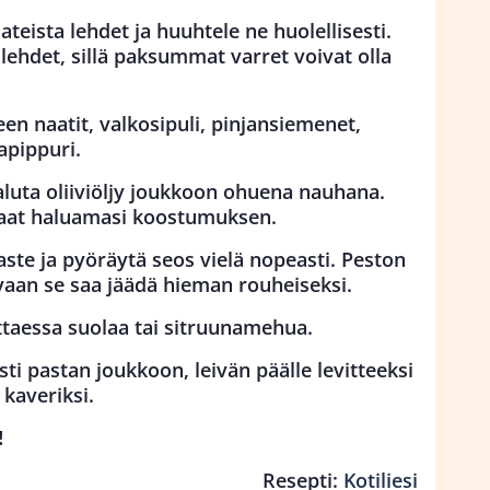
teista lehdet ja huuhtele ne huolellisesti.
ehdet, sillä paksummat varret voivat olla
en naatit, valkosipuli, pinjansiemenet,
apippuri.
aluta oliiviöljy joukkoon ohuena nauhana.
 saat haluamasi koostumuksen.
te ja pyöräytä seos vielä nopeasti. Peston
, vaan se saa jäädä hieman rouheiseksi.
ittaessa suolaa tai sitruunamehua.
ti pastan joukkoon, leivän päälle levitteeksi
 kaveriksi.
!
Resepti:
Kotiliesi