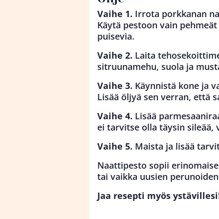
Vaihe 1.
Irrota porkkanan naa
Käytä pestoon vain pehmeät l
puisevia.
Vaihe 2.
Laita tehosekoittime
sitruunamehu, suola ja must
Vaihe 3.
Käynnistä kone ja v
Lisää öljyä sen verran, että
Vaihe 4.
Lisää parmesaaniraas
ei tarvitse olla täysin sileää
Vaihe 5.
Maista ja lisää tarv
Naattipesto sopii erinomaises
tai vaikka uusien perunoiden
Jaa resepti myös ystävillesi