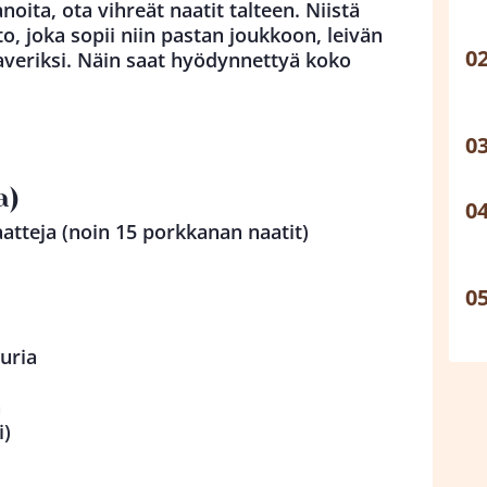
ita, ota vihreät naatit talteen. Niistä
, joka sopii niin pastan joukkoon, leivän
kaveriksi. Näin saat hyödynnettyä koko
a)
aatteja (noin 15 porkkanan naatit)
uria
a
i)