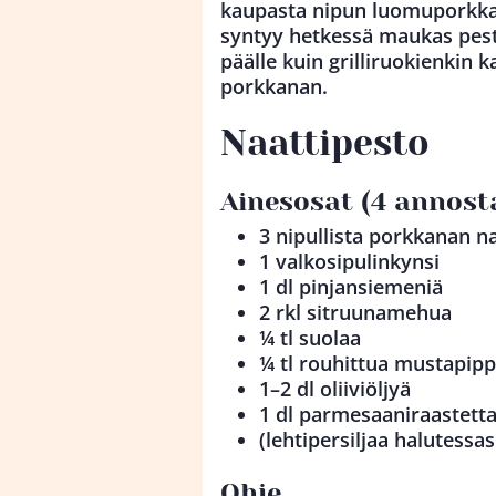
kaupasta nipun luomuporkkano
syntyy hetkessä maukas pesto
päälle kuin grilliruokienkin 
porkkanan.
Naattipesto
Ainesosat (4 annost
3 nipullista porkkanan n
1 valkosipulinkynsi
1 dl pinjansiemeniä
2 rkl sitruunamehua
¼ tl suolaa
¼ tl rouhittua mustapipp
1–2 dl oliiviöljyä
1 dl parmesaaniraastett
(lehtipersiljaa halutessas
Ohje