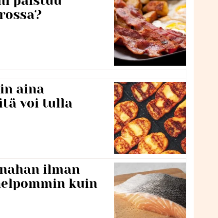
ni paistuu
rossa?
in aina
itä voi tulla
 nahan ilman
 helpommin kuin