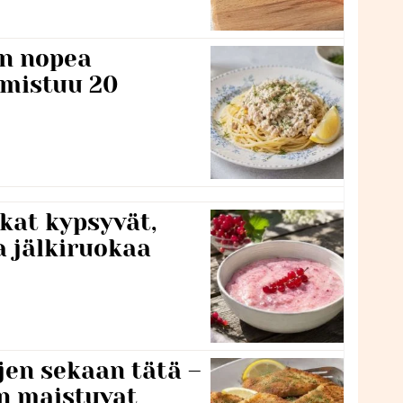
n nopea
lmistuu 20
kat kypsyvät,
a jälkiruokaa
jen sekaan tätä –
en maistuvat