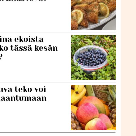
ina ekoista
iko tässä kesän
?
va teko voi
ilaantumaan