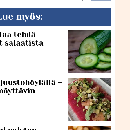
Lue myös:
taa tehdä
t salaatista
 juustohöylällä –
näyttävin