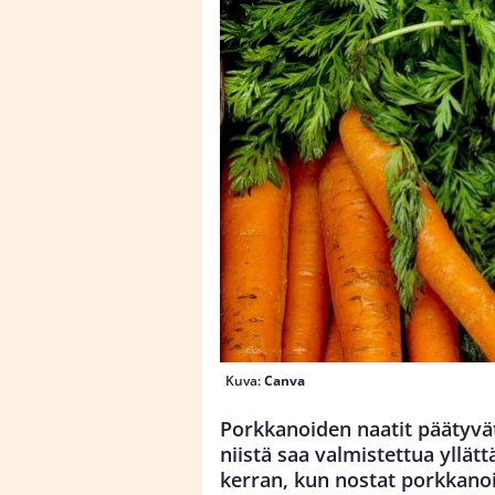
Kuva:
Canva
Porkkanoiden naatit päätyvät
niistä saa valmistettua yllät
kerran, kun nostat porkkano