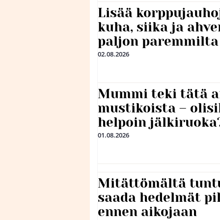
Lisää korppujauho
kuha, siika ja ahv
paljon paremmilta
02.08.2026
Mummi teki tätä a
mustikoista – olis
helpoin jälkiruoka
01.08.2026
Mitättömältä tuntu
saada hedelmät p
ennen aikojaan