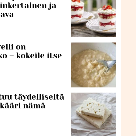
inkertainen ja
tava
lli on
o – kokeile itse
tuu täydelliseltä
 kääri nämä