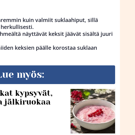
remmin kuin valmiit suklaahiput, sillä
herkullisesti.
hmeältä näyttävät keksit jäävät sisältä juuri
iiden keksien päälle korostaa suklaan
Lue myös:
kat kypsyvät,
a jälkiruokaa