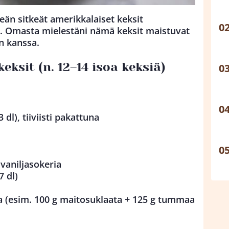
eän sitkeät amerikkalaiset keksit
a. Omasta mielestäni nämä keksit maistuvat
n kanssa.
eksit (n. 12–14 isoa keksiä)
3 dl), tiiviisti pakattuna
l vaniljasokeria
7 dl)
a (esim. 100 g maitosuklaata + 125 g tummaa