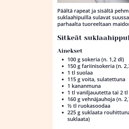
Päältä rapeat ja sisältä pehm
suklaahipuilla sulavat suuss
parhaalta tuoreeltaan maido
Sitkeät suklaahippuk
Ainekset
100 g sokeria (n. 1,2 dl)
150 g fariinisokeria (n. 2,
1 tl suolaa
115 g voita, sulatettuna
1 kananmuna
1 tl vaniljauutetta tai 2 t
160 g vehnäjauhoja (n. 2,
½ tl ruokasoodaa
225 g suklaata rouhittun
suklaata)