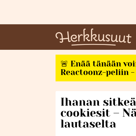
🚨 Enää tänään vo
Reactoonz-peliin - 
Ihanan sitke
cookiesit – N
lautaselta