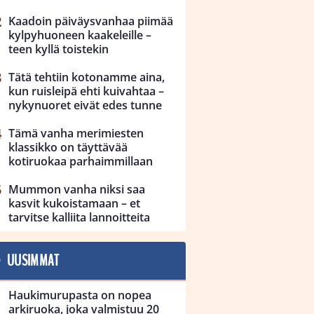
Kaadoin päiväysvanhaa piimää
kylpyhuoneen kaakeleille –
teen kyllä toistekin
Tätä tehtiin kotonamme aina,
kun ruisleipä ehti kuivahtaa –
nykynuoret eivät edes tunne
Tämä vanha merimiesten
klassikko on täyttävää
kotiruokaa parhaimmillaan
Mummon vanha niksi saa
kasvit kukoistamaan – et
tarvitse kalliita lannoitteita
UUSIMMAT
Haukimurupasta on nopea
arkiruoka, joka valmistuu 20