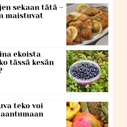
jen sekaan tätä –
en maistuvat
ina ekoista
iko tässä kesän
?
va teko voi
ilaantumaan