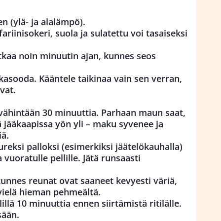
 (ylä- ja alalämpö).
ariinisokeri, suola ja sulatettu voi tasaiseksi
atkaa noin minuutin ajan, kunnes seos
kasooda. Kääntele taikinaa vain sen verran,
vat.
ä vähintään 30 minuuttia. Parhaan maun saat,
ä jääkaapissa yön yli – maku syvenee ja
iä.
ureksi palloksi (esimerkiksi jäätelökauhalla)
 vuoratulle pellille. Jätä runsaasti
kunnes reunat ovat saaneet kevyesti väriä,
vielä hieman pehmeältä.
llä 10 minuuttia ennen siirtämistä ritilälle.
sään.