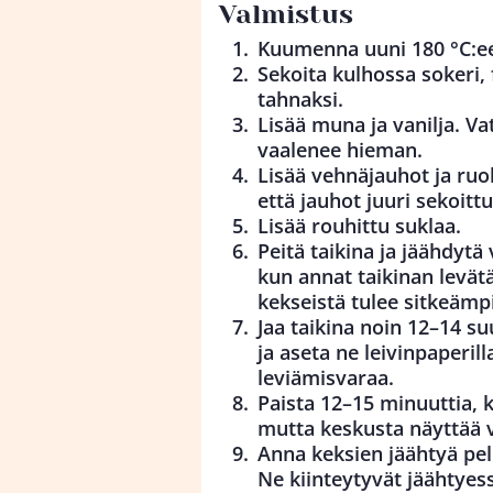
Valmistus
Kuumenna uuni 180 °C:een
Sekoita kulhossa sokeri, f
tahnaksi.
Lisää muna ja vanilja. V
vaalenee hieman.
Lisää vehnäjauhot ja ruo
että jauhot juuri sekoittu
Lisää rouhittu suklaa.
Peitä taikina ja jäähdyt
kun annat taikinan levät
kekseistä tulee sitkeämp
Jaa taikina noin 12–14 su
ja aseta ne leivinpaperilla
leviämisvaraa.
Paista 12–15 minuuttia, 
mutta keskusta näyttää 
Anna keksien jäähtyä pelli
Ne kiinteytyvät jäähtyes