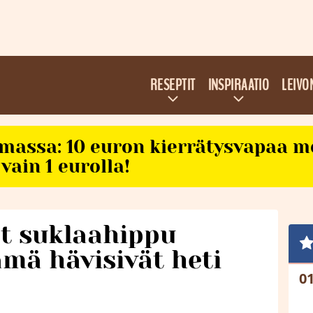
RESEPTIT
INSPIRAATIO
LEIVO
imassa: 10 euron kierrätysvapaa m
vain 1 eurolla!
ät suklaahippu
ämä hävisivät heti