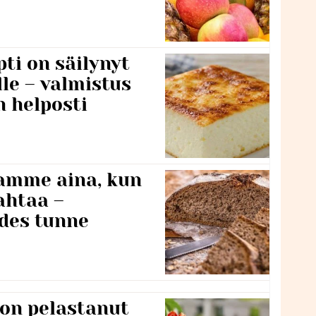
ti on säilynyt
lle – valmistus
n helposti
namme aina, kun
ahtaa –
edes tunne
 on pelastanut