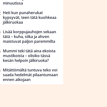
minuutissa
Heti kun punaherukat
kypsyvät, teen tätä kuohkeaa
jälkiruokaa
Lisää korppujauhojen sekaan
tätä – kuha, siika ja ahven
maistuvat paljon paremmilta
Mummi teki tätä aina ekoista
mustikoista – olisiko tässä
kesän helpoin jälkiruoka?
Mitättömältä tuntuva teko voi
saada hedelmät pilaantumaan
ennen aikojaan