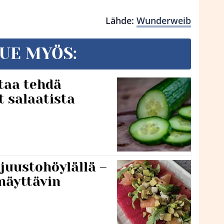
Lähde:
Wunderweib
UE MYÖS:
taa tehdä
t salaatista
 juustohöylällä –
näyttävin