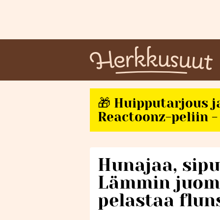
🎁 Huipputarjous j
Reactoonz-peliin - 
Hunajaa, sipu
Lämmin juoma
pelastaa flun