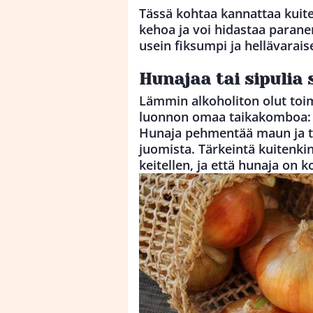
Tässä kohtaa kannattaa kuite
kehoa ja voi hidastaa parane
usein fiksumpi ja hellävarai
Hunajaa tai sipulia 
Lämmin alkoholiton olut toim
luonnon omaa taikakomboa: h
Hunaja pehmentää maun ja t
juomista. Tärkeintä kuitenkin
keitellen, ja että hunaja on k