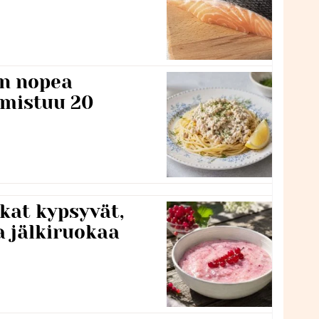
n nopea
lmistuu 20
kat kypsyvät,
a jälkiruokaa