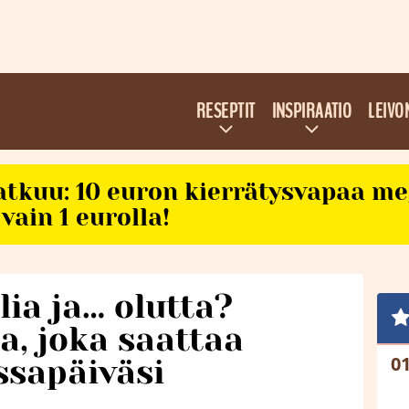
RESEPTIT
INSPIRAATIO
LEIVO
atkuu: 10 euron kierrätysvapaa m
vain 1 eurolla!
lia ja… olutta?
, joka saattaa
ssapäiväsi