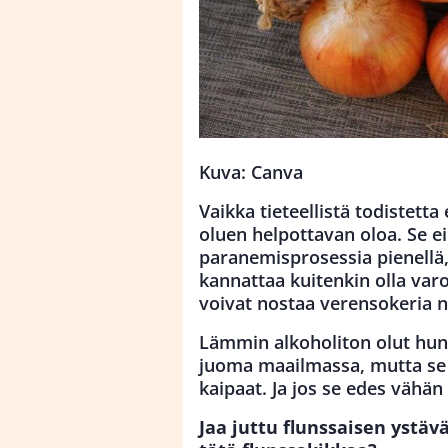
Kuva: Canva
Vaikka tieteellistä todistet
oluen helpottavan oloa. Se ei
paranemisprosessia pienellä,
kannattaa kuitenkin olla varov
voivat nostaa verensokeria n
Lämmin alkoholiton olut hunaja
juoma maailmassa, mutta se vo
kaipaat. Ja jos se edes vähän 
Jaa juttu flunssaisen ystävä