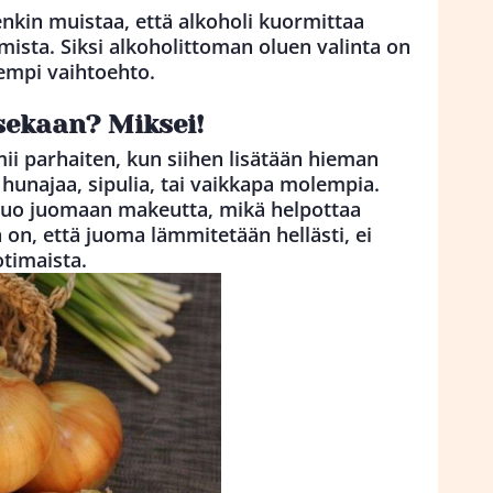
nkin muistaa, että alkoholi kuormittaa
mista. Siksi alkoholittoman oluen valinta on
sempi vaihtoehto.
sekaan? Miksei!
ii parhaiten, kun siihen lisätään hieman
unajaa, sipulia, tai vaikkapa molempia.
uo juomaan makeutta, mikä helpottaa
 on, että juoma lämmitetään hellästi, ei
otimaista.