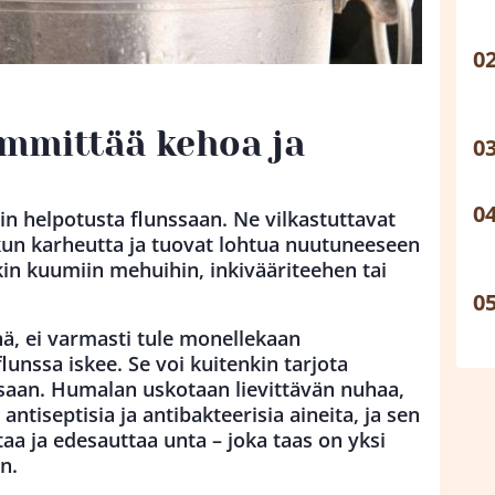
mmittää kehoa ja
n helpotusta flunssaan. Ne vilkastuttavat
rkun karheutta ja tuovat lohtua nuutuneeseen
kin kuumiin mehuihin, inkivääriteehen tai
ä, ei varmasti tule monellekaan
unssa iskee. Se voi kuitenkin tarjota
ssaan. Humalan uskotaan lievittävän nuhaa,
 antiseptisia ja antibakteerisia aineita, ja sen
ttaa ja edesauttaa unta – joka taas on yksi
n.