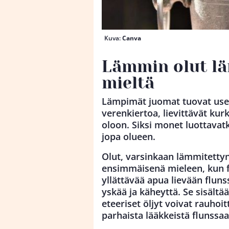
Kuva:
Canva
Lämmin olut lä
mieltä
Lämpimät juomat tuovat usei
verenkiertoa, lievittävät ku
oloon. Siksi monet luottavat
jopa olueen.
Olut, varsinkaan lämmitettyn
ensimmäisenä mieleen, kun fl
yllättävää apua lievään flun
yskää ja käheyttä. Se sisältää
eteeriset öljyt voivat rauhoi
parhaista lääkkeistä flunssaa