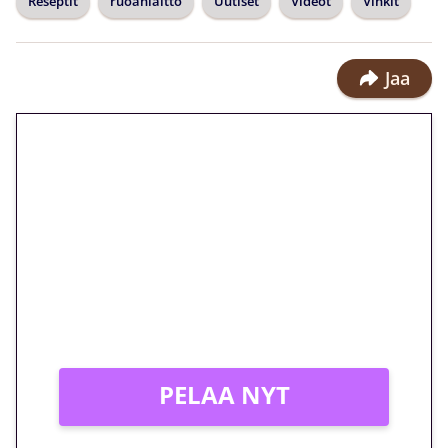
Reseptit
ruoanlaitto
Uutiset
Videot
Vinkit
Jaa
🎁 Huipputarjous jatkuu: 10
euron kierrätysvapaa
megakierros Reactoonz-
peliin – vain 1 eurolla!
Peli: Reactoonz
Vain uusille asiakkaille!
PELAA NYT