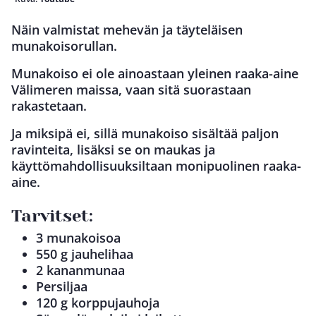
Näin valmistat mehevän ja täyteläisen
munakoisorullan.
Munakoiso ei ole ainoastaan yleinen raaka-aine
Välimeren maissa, vaan sitä suorastaan
rakastetaan.
Ja miksipä ei, sillä munakoiso sisältää paljon
ravinteita, lisäksi se on maukas ja
käyttömahdollisuuksiltaan monipuolinen raaka-
aine.
Tarvitset:
3 munakoisoa
550 g jauhelihaa
2 kananmunaa
Persiljaa
120 g korppujauhoja