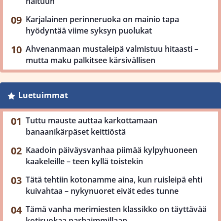
haltuun
Karjalainen perinneruoka on mainio tapa
hyödyntää viime syksyn puolukat
Ahvenanmaan mustaleipä valmistuu hitaasti –
mutta maku palkitsee kärsivällisen
Luetuimmat
Tuttu mauste auttaa karkottamaan
banaanikärpäset keittiöstä
Kaadoin päiväysvanhaa piimää kylpyhuoneen
kaakeleille – teen kyllä toistekin
Tätä tehtiin kotonamme aina, kun ruisleipä ehti
kuivahtaa – nykynuoret eivät edes tunne
Tämä vanha merimiesten klassikko on täyttävää
kotiruokaa parhaimmillaan