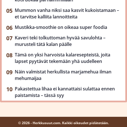
Mummon vanha niksi saa kasvit kukoistamaan –
et tarvitse kalliita lannoitteita
Mustikka-smoothie on oikeaa super foodia
Kaveri teki tolkuttoman hyvää savulohta –
murusteli tätä kalan päälle
Tämä on yksi harvoista kalaresepteistä, joita
lapset pyytävät tekemään yhä uudelleen
Näin valmistat herkullista marjamehua ilman
mehumaijaa
Pakastettua lihaa ei kannattaisi sulattaa ennen
paistamista – tässä syy
© 2026 - Herkkusuut.com. Kaikki oikeudet pidätetään.