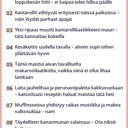
loppukesän hitti – ei kaipaa edes hilloa päälle
Kantarellit viihtyvät erityisesti näissä paikoissa –
näin löydät parhaat apajat
Yksi ripaus muutti kantarellikastikkeeni maun –
tätä kannattaa kokeilla
Kesäkeitto uudella tavalla – ahven sopii siihen
yllättävän hyvin
Tämä maistui aivan tavalliselta
makaronilaatikolta, vaikka siinä ei ollut lihaa
lainkaan
Laita jauhelihaa ja perunaviipaleita kakkuvuokaan
– katsottuasi reseptin haluat maistaa tätä heti
Muffinsseissa yhdistyy raikas mustikka ja makea
valkosuklaa – nam
Täydellisen kananmunan salaisuus – Ota niksit