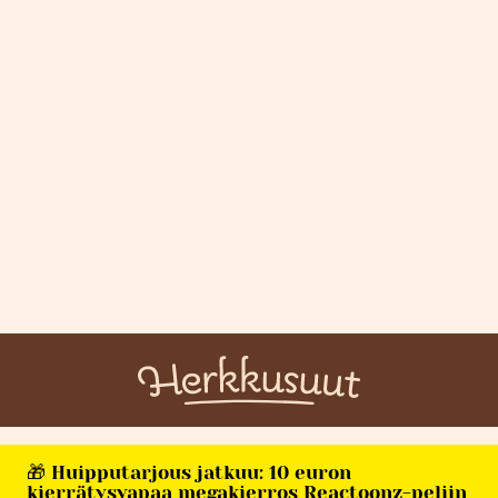
🎁 Huipputarjous jatkuu: 10 euron
kierrätysvapaa megakierros Reactoonz-peliin