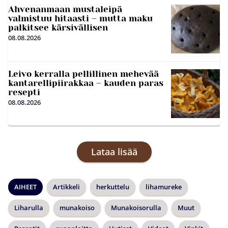
Ahvenanmaan mustaleipä
valmistuu hitaasti – mutta maku
palkitsee kärsivällisen
08.08.2026
Leivo kerralla pellillinen mehevää
kantarellipiirakkaa – kauden paras
resepti
08.08.2026
Lataa lisää
AIHEET
Artikkeli
herkuttelu
lihamureke
Liharulla
munakoiso
Munakoisorulla
Muut