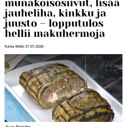
munakoisosiivut, lisää
jauheliha, kinkku ja
juusto – lopputulos
hellii makuhermoja
Kaisa Mäki
21.07.2026
Kuva:
Youtube