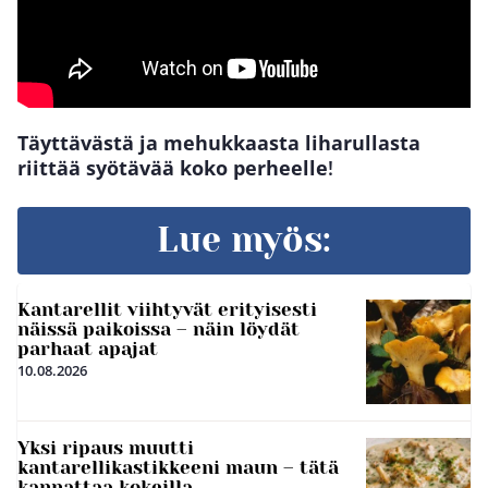
Täyttävästä ja mehukkaasta liharullasta
riittää syötävää koko perheelle
!
Lue myös:
Kantarellit viihtyvät erityisesti
näissä paikoissa – näin löydät
parhaat apajat
10.08.2026
Yksi ripaus muutti
kantarellikastikkeeni maun – tätä
kannattaa kokeilla